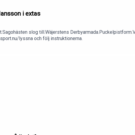
ansson i extas
.Sagohästen slog till.Wäjerstens Derbyarmada.Puckelpistform.Vac
sport.nu/lyssna och följ instruktionerna.