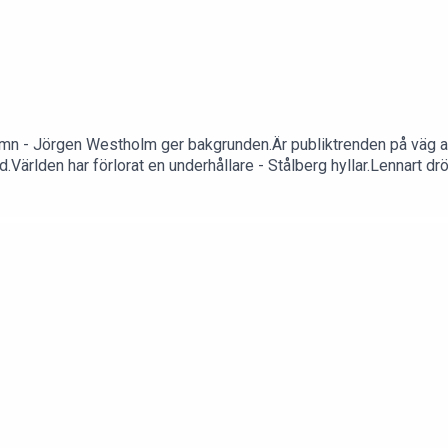
hamn - Jörgen Westholm ger bakgrunden.Är publiktrenden på väg
d.Världen har förlorat en underhållare - Stålberg hyllar.Lennart
 gå in på www.trottosport.nu/lyssna och följ instruktionerna.