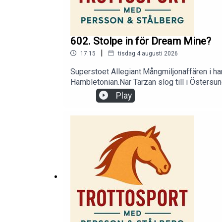
602. Stolpe in för Dream Mine?
|
17:15
tisdag 4 augusti 2026
Superstoet Allegiant.Mångmiljonaffären i 
Hambletonian.När Tarzan slog till i Östersun
del annat.Lyssna på hela avsnittet genom att
Play