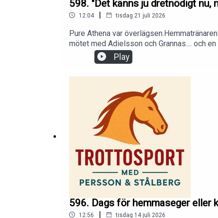
598. "Det känns ju dretnödigt nu, 
|
12:04
tisdag 21 juli 2026
Pure Athena var överlägsen.Hemmatränaren n
mötet med Adielsson och Grannas.... och en h
Play
596. Dags för hemmaseger eller k
|
12:56
tisdag 14 juli 2026