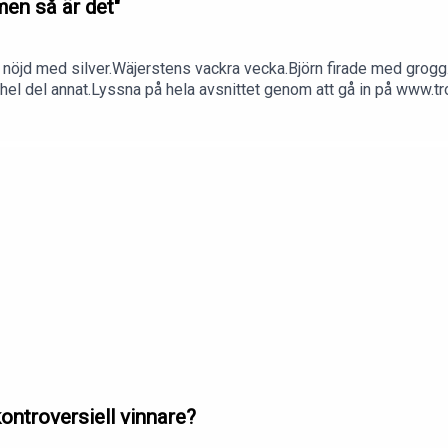
men så är det"
öjd med silver.Wäjerstens vackra vecka.Björn firade med grogg.
el del annat.Lyssna på hela avsnittet genom att gå in på www.tro
ontroversiell vinnare?