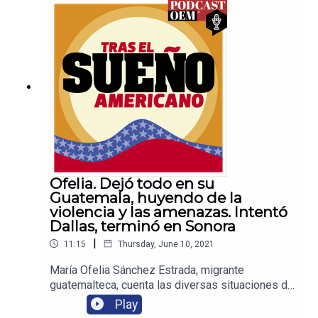
Ofelia. Dejó todo en su
Guatemala, huyendo de la
violencia y las amenazas. Intentó
Dallas, terminó en Sonora
|
11:15
Thursday, June 10, 2021
María Ofelia Sánchez Estrada, migrante
guatemalteca, cuenta las diversas situaciones de
hostigamiento que vivió en su lugar de origen.
Play
Huyó para proteger a su familia, pero al llegar a