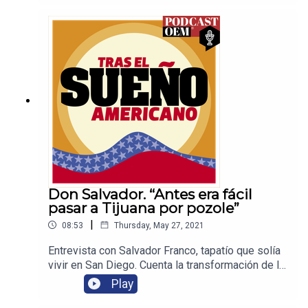
de México. Escucha sus razones en esta entrega.
Don Salvador. “Antes era fácil
pasar a Tijuana por pozole”
|
08:53
Thursday, May 27, 2021
Entrevista con Salvador Franco, tapatío que solía
vivir en San Diego. Cuenta la transformación de la
frontera, el cambio en la seguridad tanto por las
Play
autoridades como del crimen organizado.