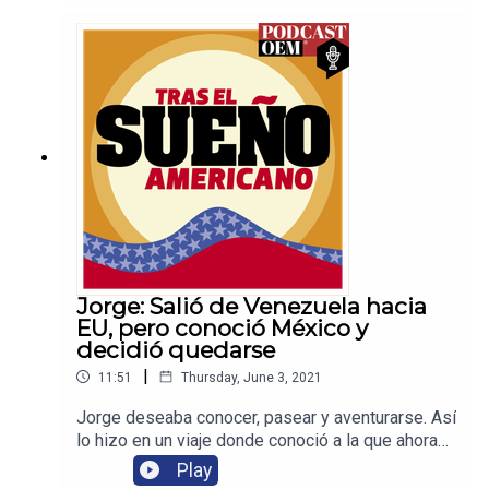
Estados Unidos, las cosas no fueron
mejores. Ahora está en San Juan Río Colorado,
esperando a reunirse con su familia.
Jorge: Salió de Venezuela hacia
EU, pero conoció México y
decidió quedarse
|
11:51
Thursday, June 3, 2021
Jorge deseaba conocer, pasear y aventurarse. Así
lo hizo en un viaje donde conoció a la que ahora
es su esposa. Sopesando lo más conveniente
Play
para su familia, decidieron quedarse en el norte