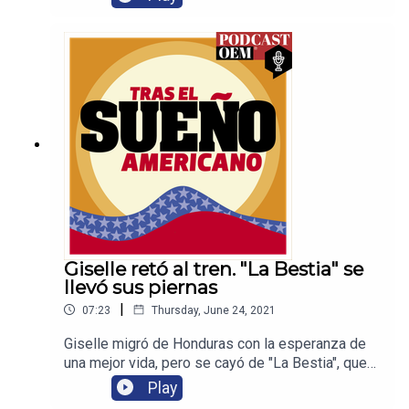
deficiencias mentales que serían tratadas
gratuitamente, así como apoyos
gubernamentales, por eso Carmen busca volver a
Estados Unidos.
Giselle retó al tren. "La Bestia" se
llevó sus piernas
|
07:23
Thursday, June 24, 2021
Giselle migró de Honduras con la esperanza de
una mejor vida, pero se cayó de "La Bestia", que
le cercenó ambas piernas. Se encuentra en
Play
Guanajuato en espera de una segunda operación,