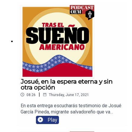
con la esperanza de eventualmente caminar y
superarse. Puedes consultar el video, galería de
fotos leer la investigación especial Migrantes
mutilados por La Bestia aún piensan en domarla
en El Sol de México.
Josué, en la espera eterna y sin
otra opción
|
08:26
Thursday, June 17, 2021
En esta entrega escucharás testimonio de Josué
García Pineda, migrante salvadoreño que va
todos los días a la frontera, deseando que por fin
Play
liberen la lista de espera para que un juez de
permiso de su estancia en Estados Unidos.