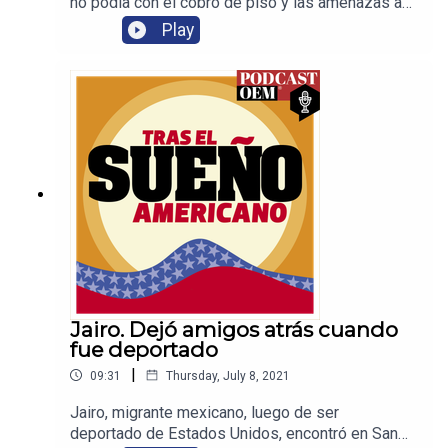
no podía con el cobro de piso y las amenazas a
su familia. Comenzó desde cero en Estados
Play
Unidos, se estableció y le empezó a ir muy bien.
Una llamada lo devolvió a la pesadilla, ya que
debe seguir mandando dinero a quienes
amenazan con hacerle daño a parientes que le
quedan en su natal México.
Jairo. Dejó amigos atrás cuando
fue deportado
|
09:31
Thursday, July 8, 2021
Jairo, migrante mexicano, luego de ser
deportado de Estados Unidos, encontró en San