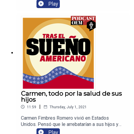
Juan Río Colorado una nueva forma de vida que
Play
antepone a la posibilidad de regresar al lugar que
lo vio nacer.
Carmen, todo por la salud de sus
hijos
|
11:59
Thursday, July 1, 2021
Carmen Fimbres Romero vivió en Estados
Unidos. Pensó que le arrebatarían a sus hijos y
volvió a México. Los dos jóvenes tienen
Play