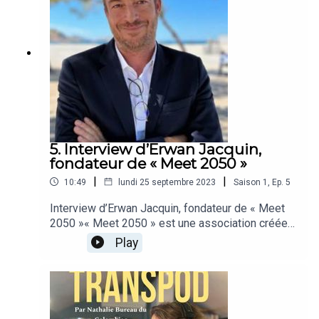
trains pas comme les autres en Chine Et bien
d’autres infos…
5. Interview d’Erwan Jacquin,
fondateur de « Meet 2050 »
|
|
10:49
lundi 25 septembre 2023
Saison
1
,
Ep.
5
Interview d’Erwan Jacquin, fondateur de « Meet
2050 »« Meet 2050 » est une association créée
le 13 juillet 2023 afin de synchroniser de la chaîne
Play
de valeur de la décarbonation du transport
maritime.Porté par le Cluster maritime, ce centre
d’expertise français rassemble 70 membres pour
répondre à la complexité de la transition
technologique.Objectif ? Être neutre en carbone