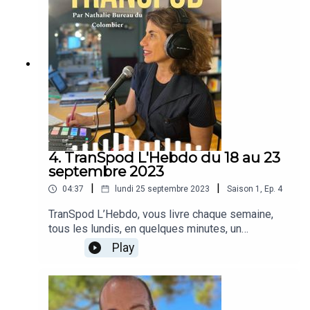
problème- Changement
climatique · Décarbonation de TotalEnergie à
Gonfreville· Le Raid sur le port de
Marseille· Du méthanol vert chez Maersk
(maritime)· Décollage du SAF en Europe
(Aérien)· Hausse des coûts dans le TRM et
TRV en 2023 (route)· L’Agenda
4. TranSpod L'Hebdo du 18 au 23
septembre 2023
|
|
04:37
lundi 25 septembre 2023
Saison
1
,
Ep.
4
TranSpod L’Hebdo, vous livre chaque semaine,
tous les lundis, en quelques minutes, un
condensé de l’actualité des transports en France
Play
et à l’étranger. Au sommaire cette
semaine :· Les taxis volants
disqualifiés· Traverses contre bitume· Accord
historique entre Maersk et CMA CGM· Des