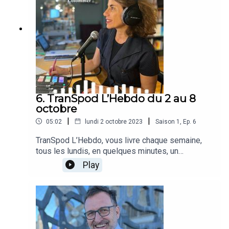
en 2050. #maritime #expert
6. TranSpod L’Hebdo du 2 au 8
octobre
|
|
05:02
lundi 2 octobre 2023
Saison
1
,
Ep.
6
TranSpod L’Hebdo, vous livre chaque semaine,
tous les lundis, en quelques minutes, un
condensé de l’actualité des transports en France
Play
et à l’étranger. Au sommaire de la semaine du 2
au 8 octobre :· Oh punaises !· “flygskam” bat
de l’aile· Les réfugiés au volant !· +13% pour
le budget infrastructures de
transports · Péages sans barrière· Et bien
d’autres infos…Retrouvez-nous sur toutes les