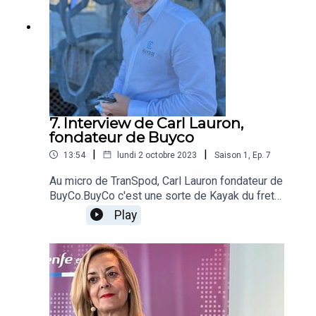
plates-formes (Deezer, Apple Podcast, Spotify...),
et n’oubliez pas de liker si vous aimez les
épisodes.Un podcast écrit, réalisé et monté par
Nathalie Bureau du Colombier.
7. Interview de Carl Lauron,
fondateur de Buyco
|
|
13:54
lundi 2 octobre 2023
Saison
1
,
Ep.
7
Au micro de TranSpod, Carl Lauron fondateur de
BuyCo.BuyCo c'est une sorte de Kayak du fret
maritime conteneurisé.Les professionnels en
Play
quelques clics peuvent réserver leur fret sur les
portes-conteneurs en fonction du transit time, du
coût, des distances et depuis peu des émissions
de CO2 grâce à un partenariat avec
Searoutes.#maritime #fluvial