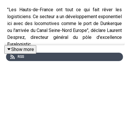
"Les Hauts-de-France ont tout ce qui fait rêver les
logisticiens. Ce secteur a un développement exponentiel
ici avec des locomotives comme le port de Dunkerque
ou l'arrivée du Canal Seine-Nord Europe", déclare Laurent
Desprez, directeur général du pôle d'excellence
Euralogistic.
Show more
Et si la région championne française de logistique, c'était
RSS
les Hauts-de-France ? Laurent Desprez en est persuadé.
Cette région a plus d'un atout dans sa manche pour se
démarquer.
Une émission enregistrée le 26 mars dans les locaux
d'Euralogistic à Henin Beaumont.
Un podcast écrit, réalisé et monté par Virginie
Wojtkowski.
Voix générique
Eddy Creuzet