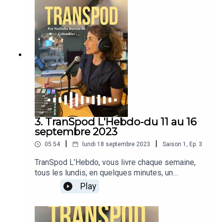
il explique sans tabou le positionnement de la
CFC, ses challenges, la concurrence des big
players de la croisière, la relation avec les villes
portuaires et annonce de nouvelles
acquisitions. #croisière #maritime
3. TranSpod L'Hebdo-du 11 au 16
septembre 2023
|
|
05:54
lundi 18 septembre 2023
Saison
1
,
Ep.
3
TranSpod L’Hebdo, vous livre chaque semaine,
tous les lundis, en quelques minutes, un
condensé de l’actualité des transports en France
Play
et à l’étranger. Au sommaire : · La folie des
grandeurs du Prince Mohammed bin Salman-
Logistique· Allô allô Houston nous avons un