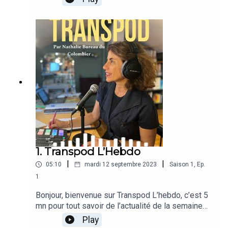
1. Transpod L’Hebdo
|
|
05:10
mardi 12 septembre 2023
Saison
1
,
Ep.
1
Bonjour, bienvenue sur Transpod L’hebdo, c’est 5
mn pour tout savoir de l’actualité de la semaine
en France et à l’étranger. Au sommaire de la
Play
semaine du 4 au 10 septembre 2023 la