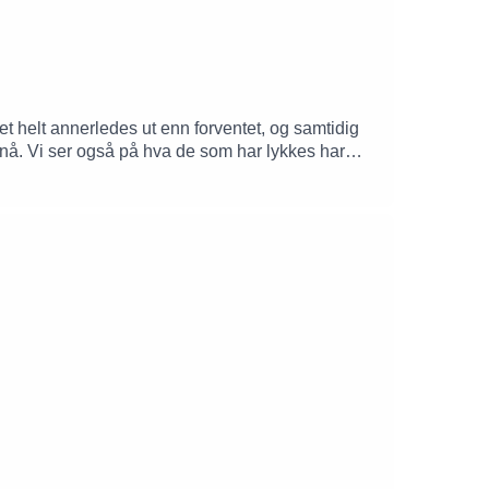
det helt annerledes ut enn forventet, og samtidig
t nå. Vi ser også på hva de som har lykkes har
 agentisk AI fra andre AI-løsninger?Hva har endret
di?Hvilke sikkerhetsrisikoer dukker opp når
drer lederrollen seg når ansatte vil delegere
Hva tror vi på fremover? Hvor beveger agentisk AI
rkplace i Atea. Programleder er Christian