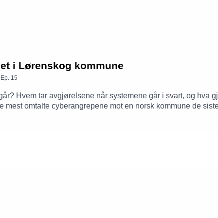
epet i Lørenskog kommune
,
Ep.
15
n går? Hvem tar avgjørelsene når systemene går i svart, og hva 
e mest omtalte cyberangrepene mot en norsk kommune de siste
t på det som faktisk skjedde. Krisekommunikasjon under press. 
ålet alle kommuner bør stille seg: er vi forberedt nok?Trusselak
ksomhet er for liten eller for stor til å bli et mål. Lørenskog l
rsen, kommunedirektør, Lørenskog kommune, Kristin Klokkervol
nt Handler fra Atea. Programleder er Christian Brosstad, Atea.