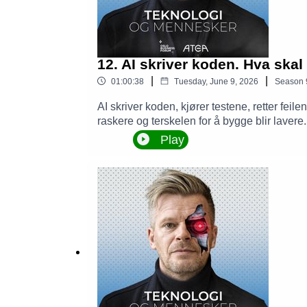
12. AI skriver koden. Hva skal
|
|
01:00:38
Tuesday, June 9, 2026
Season
AI skriver koden, kjører testene, retter fe
raskere og terskelen for å bygge blir lave
endrer disse teamene og produktiviteten i n
Play
for arbeidsflyten i teamene.Kultur slår tekn
verktøyene kan skape blindsoner når det gen
for systemforståelse blir da viktigere.Ledel
organisasjonen.Ukens gjester er Nils Brede
læring og arbeidsprosesser. Vår andre gjes
verdi. Programleder er Christian Brosstad,
litt faglig påfyll.