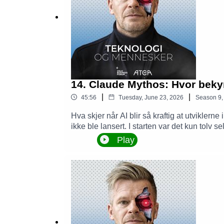
14. Claude Mythos: Hvor beky
|
|
45:56
Tuesday, June 23, 2026
Season
9
Hva skjer når AI blir så kraftig at utviklern
ikke ble lansert. I starten var det kun tolv
Anthropic Claude Fable 5, som er identisk 
Play
bare to dager. I denne episoden tar vi de
denne teknologien både IT-topper og Det hv
er Ulf Rasmussen, teknisk leder i Palo Alto 
episoden:Claude Mythos: Hva er det, og hvor
patching og månedlige oppdateringer ikke le
og hvorfor plattformisering er nødvendig for