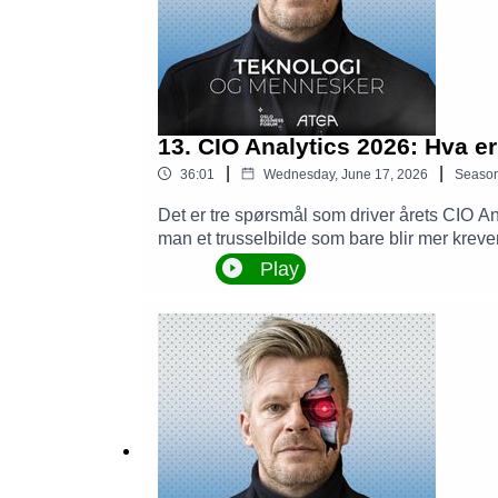
13. CIO Analytics 2026: Hva er
|
|
36:01
Wednesday, June 17, 2026
Seaso
Det er tre spørsmål som driver årets CIO A
man et trusselbilde som bare blir mer krev
viser at forventningene til IT-lederen ikke 
Play
listen over hva som kjennetegner en god IT-l
praksis, og om rollen har blitt umulig å fyll
effekten av det de investerer i. Hva med sik
viktigste fokusområdet.Gjester er Mali Hol
Petter Saxrud, adm. direktør i Atea. Progra
lanseringen av CIO Analytics 16. juni 2026.