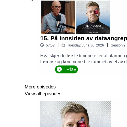
15. På innsiden av dataangr
|
|
57:52
Tuesday, June 30, 2026
Season
9
Hva skjer de første timene etter at alarme
Lørenskog kommune ble rammet av et av d
menneskene som sto midt i det. Vi går tet
Play
levere tjenester til innbyggerne. Og spørsm
kommersielle organisasjoner. Ingen norsk vir
lærte.Ukens gjester er Ragnar Christoffe
More episodes
Jens Dale Røttereng, Cyber Security Incide
View all episodes