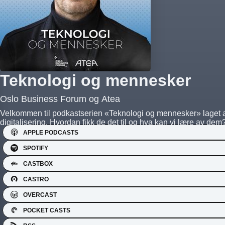
Teknologi og mennesker
Oslo Business Forum og Atea
Velkommen til podkastserien «Teknologi og mennesker» laget a
digitalisering. Hvordan fikk de det til og hva kan vi lære av dem
APPLE PODCASTS
SPOTIFY
CASTBOX
CASTRO
OVERCAST
POCKET CASTS