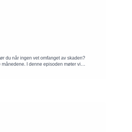
gjør du når ingen vet omfanget av skaden?
 månedene. I denne episoden møter vi
Teknisk opprydding mens kommunen fortsatt måtte
tørene opererer i dag som profesjonelle,
ærte det på den harde måten. Nå deler de hva de
d, kommunikasjonssjef, Lørenskog kommune, og