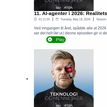
11. AI-agenter i 2026: Realit
|
|
01:11:55
Tuesday, May 19, 2026
Season
Ved inngangen til året, spådde alle at 2026 s
ser det helt likt ut.I denne episoden gir vi
gjort, og hva du kan gjøre for å unngå å fei
Play
seg de siste fem månedene?Hvorfor lykkes a
agenter går i produksjon? Vi er innom Non-
mest mulig til AI?Tips til konkrete steg for
seg? Gjester er Anne Line Stampe, fagansva
Brosstad.