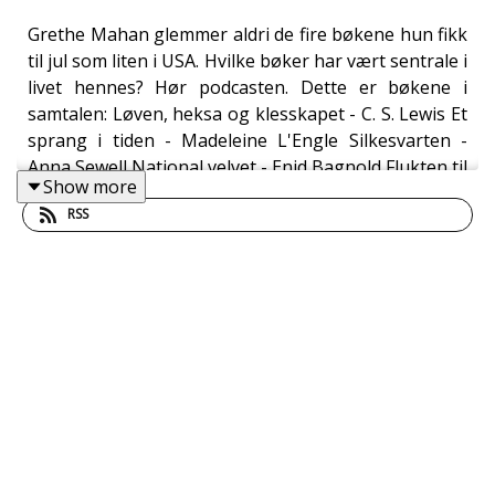
Grethe Mahan glemmer aldri de fire bøkene hun fikk
til jul som liten i USA. Hvilke bøker har vært sentrale i
livet hennes? Hør podcasten. Dette er bøkene i
samtalen: Løven, heksa og klesskapet - C. S. Lewis Et
sprang i tiden - Madeleine L'Engle Silkesvarten -
Anna Sewell National velvet - Enid Bagnold Flukten til
Show more
Watership - Richard Adams Alt lyset vi ikke ser -
RSS
Anthony Doerr Krystallslottet - Jeannette Walls Noe
tapt og noe vunnet - Tara Westover Henrietta Lacks'
udødelige liv - Rebecca Skloot Engasjerende
naturfag/Engasjerende realfag - Kari Folkvord og
Grethe Mahan