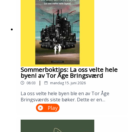
bibliotek i april 2026.Medvirkende: Tomas
Gustafsson og Ingris Bie
HelgesenProduksjon: Åsmund Ådnøy.Alt om
Sølvberget: https://www.sølvberget.no
Sommerboktips: La oss velte hele
byen! av Tor Åge Bringsværd
|
08:03
mandag 15. juni 2026
La oss velte hele byen ble en av Tor Åge
Bringsværds siste bøker. Dette er en
dystopisk ungdomsroman fra en ødelagt og
Play
urettferdig verden. Men den er slett ikke uten
håp. Lån den på biblioteket ditt!---Innspilt på
Sandnes bibliotek i april 2026.Medvirkende:
Ellen Vinje og Åsmund Ådnøy.Produksjon: