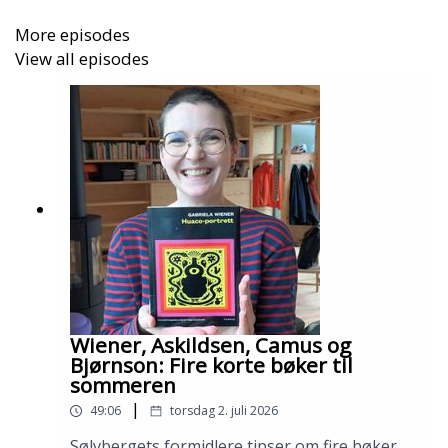
More episodes
View all episodes
Wiener, Askildsen, Camus og
Bjørnson: Fire korte bøker til
sommeren
|
49:06
torsdag 2. juli 2026
Sølvbergets formidlere tipser om fire bøker