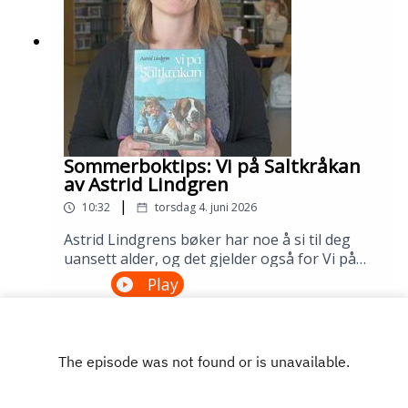
Sølvberget: https://www.sølvberget.no
Sommerboktips: Vi på Saltkråkan
av Astrid Lindgren
|
10:32
torsdag 4. juni 2026
Astrid Lindgrens bøker har noe å si til deg
uansett alder, og det gjelder også for Vi på
Saltkråkan. Dette er den eneste Lindgren-
Play
boken som ble skrevet etter filmatiseringen,
og historien om skjærgårdslivet utenfor
Stockholm treffer generasjon etter
generasjon. Lån den på biblioteket ditt!---
Innspilt på Sandnes bibliotek i april
2026.Medvirkende: Maria Aano Reme og