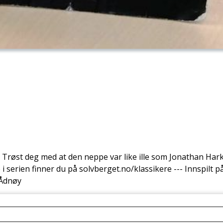
Trøst deg med at den neppe var like ille som Jonathan Harker
i serien finner du på solvberget.no/klassikere --- Innspilt 
 Ådnøy