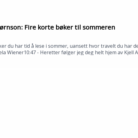
ørnson: Fire korte bøker til sommeren
ker du har tid å lese i sommer, uansett hvor travelt du har
ela Wiener10:47 - Heretter følger jeg deg helt hjem av Kjell
stjerne Bjørnson---Innspilt i Stavanger i juni 2026.Medvi
n: Tomas Gustafsson og Åsmund Ådnøy.