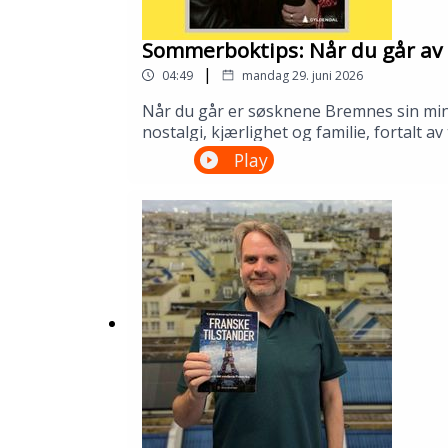
Sommerboktips: Når du går av 
|
04:49
mandag 29. juni 2026
Når du går er søsknene Bremnes sin minne
nostalgi, kjærlighet og familie, fortalt 
biblioteket ditt!---Innspilt på Kopervik
Play
om Sølvberget: https://www.sølvberget.