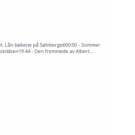
 det. Lån bøkene på Sølvberget!00:00 - Sommer
 Askildsen19:44 - Den fremmede av Albert
rkende: Thale Dobbert, Hannah Ersland, Tomas