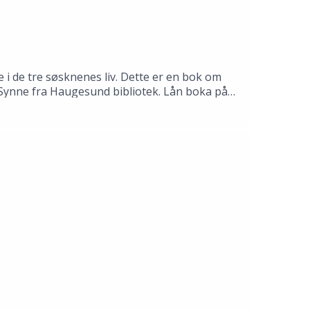
 i de tre søsknenes liv. Dette er en bok om
il Synne fra Haugesund bibliotek. Lån boka på
mas Gustafsson.Produksjon: Åsmund Ådnøy.Alt