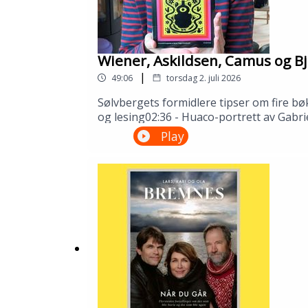
Wiener, Askildsen, Camus og Bj
|
49:06
torsdag 2. juli 2026
Sølvbergets formidlere tipser om fire bø
og lesing02:36 - Huaco-portrett av Gabri
Camus32:51 - Synnøve Solbakken av Bjørn
Play
Gustafsson og Åsmund Ådnøy.Produksjo