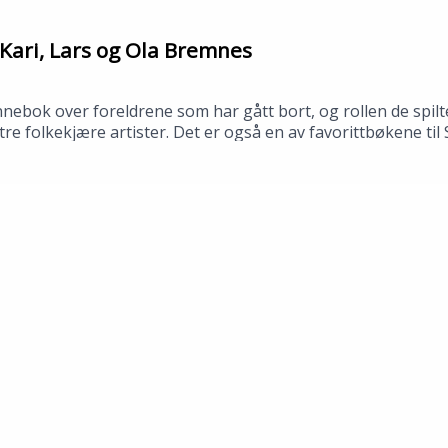
Kari, Lars og Ola Bremnes
bok over foreldrene som har gått bort, og rollen de spilte
av tre folkekjære artister. Det er også en av favorittbøkene t
 bibliotek i april 2026.Medvirkende: Synne Fredriksen og To
no