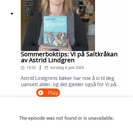
Sølvberget: https://www.sølvberget.no
Sommerboktips: Vi på Saltkråkan
av Astrid Lindgren
|
10:32
torsdag 4. juni 2026
Astrid Lindgrens bøker har noe å si til deg
uansett alder, og det gjelder også for Vi på
Saltkråkan. Dette er den eneste Lindgren-
Play
boken som ble skrevet etter filmatiseringen,
og historien om skjærgårdslivet utenfor
Stockholm treffer generasjon etter
generasjon. Lån den på biblioteket ditt!---
Innspilt på Sandnes bibliotek i april
2026.Medvirkende: Maria Aano Reme og