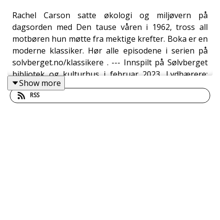
Rachel Carson satte økologi og miljøvern på
dagsorden med Den tause våren i 1962, tross all
motbøren hun møtte fra mektige krefter. Boka er en
moderne klassiker. Hør alle episodene i serien på
solvberget.no/klassikere . --- Innspilt på Sølvberget
bibliotek og kulturhus i februar 2023. Lydbærere:
Show more
Yngve B. Anda, Thale Dobbert og Hannah Ersland.
RSS
Stille produsent: Åsmund Ådnøy