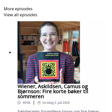
More episodes
View all episodes
Wiener, Askildsen, Camus og
Bjørnson: Fire korte bøker til
sommeren
|
49:06
torsdag 2. juli 2026
Sølvbergets formidlere tipser om fire bøker