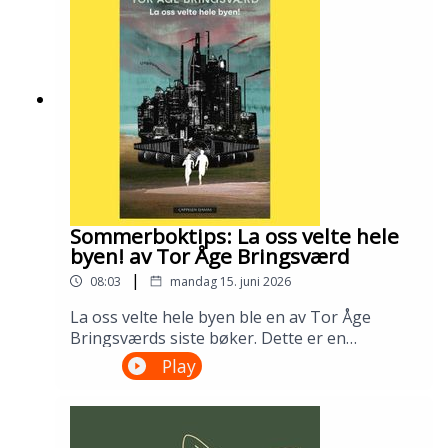
bibliotek i april 2026.Medvirkende: Tomas
Gustafsson og Ingris Bie
HelgesenProduksjon: Åsmund Ådnøy.Alt om
Sølvberget: https://www.sølvberget.no
Sommerboktips: La oss velte hele
byen! av Tor Åge Bringsværd
|
08:03
mandag 15. juni 2026
La oss velte hele byen ble en av Tor Åge
Bringsværds siste bøker. Dette er en
dystopisk ungdomsroman fra en ødelagt og
Play
urettferdig verden. Men den er slett ikke uten
håp. Lån den på biblioteket ditt!---Innspilt på
Sandnes bibliotek i april 2026.Medvirkende:
Ellen Vinje og Åsmund Ådnøy.Produksjon: