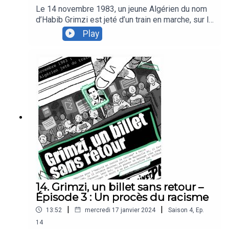
Le 14 novembre 1983, un jeune Algérien du nom
d’Habib Grimzi est jeté d’un train en marche, sur la
ligne Bordeaux-Vintimille. Plus qu’un simple fait-
Play
divers, ce meurtre a joué un rôle capital dans
l’histoire des luttes antiracistes en France, en
pleine Marche pour l’égalité et contre le racisme.
40 ans après, Podcastine revient sur cette
histoire souvent oubliée.Dans ce quatrième et
dernier épisode, nous revenons sur la
transmission mémorielle du meurtre de Habib
Grimzi et des mouvements sociaux initiés à cette
période.
14. Grimzi, un billet sans retour –
Épisode 3 : Un procès du racisme
|
|
13:52
mercredi 17 janvier 2024
Saison
4
,
Ep.
14