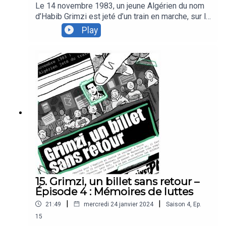
Le 14 novembre 1983, un jeune Algérien du nom
d’Habib Grimzi est jeté d’un train en marche, sur la
ligne Bordeaux-Vintimille. Plus qu’un simple fait-
Play
divers, ce meurtre a joué un rôle capital dans
l’histoire des luttes antiracistes en France, en
pleine Marche pour l’égalité et contre le racisme.
40 ans après, Podcastine revient sur cette
histoire souvent oubliée.Pour conclure notre
série, nous vous proposons un entretien avec son
auteur, Gabriel Taïeb.
15. Grimzi, un billet sans retour –
Épisode 4 : Mémoires de luttes
|
|
21:49
mercredi 24 janvier 2024
Saison
4
,
Ep.
15