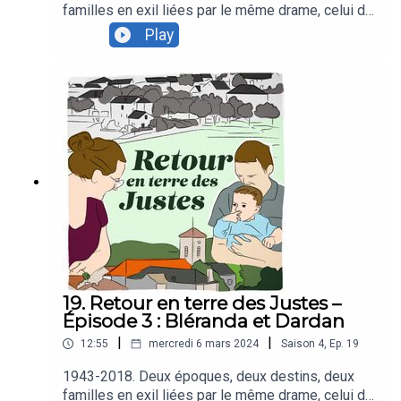
familles en exil liées par le même drame, celui de
la perte d’un enfant. L'une juive, cachée en 1943
Play
pour échapper aux rafles, l'autre réfugiée
kosovare en 2018. Toutes les deux soutenues
par les habitants d’un même territoire. Loin d’être
une simple coïncidence, cette solidarité est le
fruit d’un héritage, celui des Justes.Dans ce
quatrième épisode nous rencontrons Jeanne. Elle
a accueilli Bléranda, Dardan et leur fille chez elle,
durant 4 ans. Elle revient sur sa rencontre avec la
famille kosovare et explique la manière dont
Saint-Agrève se mobilise pour aider ceux qui en
ont besoin.
19. Retour en terre des Justes –
Épisode 3 : Bléranda et Dardan
|
|
12:55
mercredi 6 mars 2024
Saison
4
,
Ep.
19
1943-2018. Deux époques, deux destins, deux
familles en exil liées par le même drame, celui de