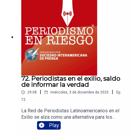
vigentes y modernizados sus planes de
estudios. El propósito: mantener en un buen nivel
la profesionalización del gremio y de los nuevos
comunicadores e informadores.
72. Periodistas en el exilio, saldo
de informar la verdad
|
|
29:08
miércoles, 3 de diciembre de 2025
Ep.
72
La Red de Periodistas Latinoamericanos en el
Exilio se alza como una alternativa para los
colegas que tienen que dejar sus países por
Play
amenazas políticas y criminales. Mariana Belloso,