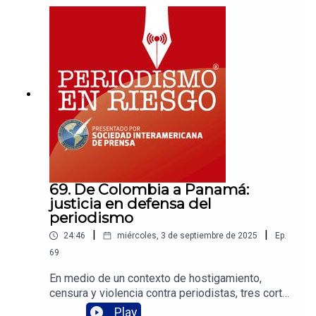
proteger a quienes informan en una región
marcada por la censura, la violencia y la
polarización. Más que gremios, son redes de
resistencia, ética y solidaridad que demuestran
que cuando los periodistas se organizan, la
verdad encuentra más fuerza para ser escuchada.
69. De Colombia a Panamá:
justicia en defensa del
periodismo
|
|
24:46
miércoles, 3 de septiembre de 2025
Ep.
69
En medio de un contexto de hostigamiento,
censura y violencia contra periodistas, tres cortes
supremas —en Colombia, Costa Rica y Panamá—
Play