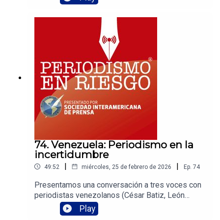
visión de lo que pasa en los medios con el papel
de la mujer.
74. Venezuela: Periodismo en la
incertidumbre
|
|
49:52
miércoles, 25 de febrero de 2026
Ep.
74
Presentamos una conversación a tres voces con
periodistas venezolanos (César Batiz, León
Hernández y Marianela Balbi) que ven con
Play
preocupación lo que pasa en su país y que