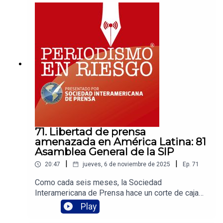
periodista salvadoreña en el exilio, y Carlos
Lauría, director ejecutivo de la Sociedad
Interamericana de Prensa nos explican cómo
funciona la red.
71. Libertad de prensa
amenazada en América Latina: 81
Asamblea General de la SIP
|
|
20:47
jueves, 6 de noviembre de 2025
Ep.
71
Como cada seis meses, la Sociedad
Interamericana de Prensa hace un corte de caja
sobre el estado que guarda la libertad de
Play
expresión en nuestro continente, y el resultado