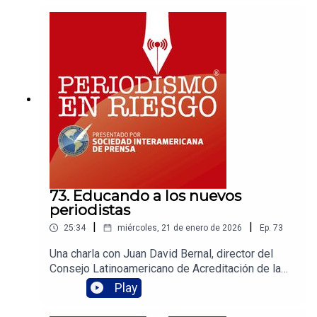
todavía ven lejos la restauración de la libertad de
prensa y expresión.
73. Educando a los nuevos
periodistas
|
|
25:34
miércoles, 21 de enero de 2026
Ep.
73
Una charla con Juan David Bernal, director del
Consejo Latinoamericano de Acreditación de la
Educación en Periodismo (CLAEP), encargado de
Play
asesorar universidades y escuelas de
periodismo en todo el continente, para mantener