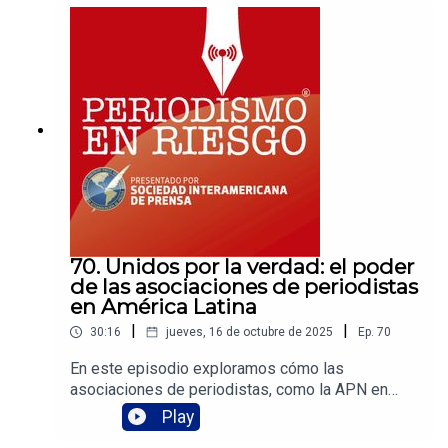
de este año no es halagador. Martha Ramos,
presidenta de la Comisión de Libertad de Prensa
e Información de la SIP, platica con nosotros
sobre el balance que se hizo en la reciente
reunión en Punta Cana, República Dominicana.
70. Unidos por la verdad: el poder
de las asociaciones de periodistas
en América Latina
|
|
30:16
jueves, 16 de octubre de 2025
Ep.
70
En este episodio exploramos cómo las
asociaciones de periodistas, como la APN en
Chile y Adepa en Argentina, se han convertido en
Play
pilares para defender la libertad de expresión y