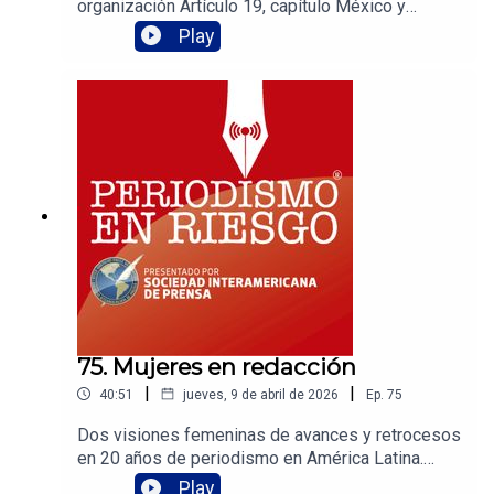
organización Artículo 19, capítulo México y
Centroamérica, expone el grave panorama de
Play
agresiones a la prensa, proveniente de
gobiernos, fuerzas armadas y grupos criminales.
Un momento preocupante para los
comunicadores, pero del que hay que hablar y no
callar para que no impere la impunidad.
75. Mujeres en redacción
|
|
40:51
jueves, 9 de abril de 2026
Ep.
75
Dos visiones femeninas de avances y retrocesos
en 20 años de periodismo en América Latina.
Ivonne Melgar y Graciela Rock nos cuentan su
Play