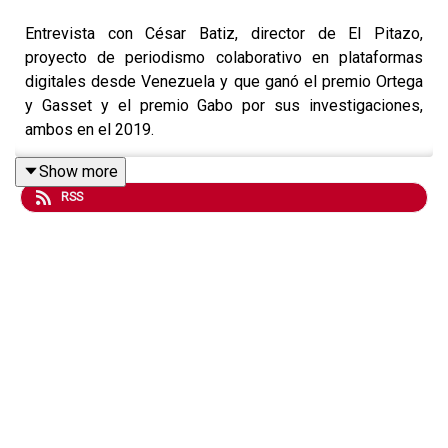
Entrevista con César Batiz, director de El Pitazo,
proyecto de periodismo colaborativo en plataformas
digitales desde Venezuela y que ganó el premio Ortega
y Gasset y el premio Gabo por sus investigaciones,
ambos en el 2019.
Show more
RSS
Cuenta del bloqueo institucional que han tenido por parte
del gobierno, que anula sus sitios web, pero ellos
vuelven con otros dominios.
Capacitan a la ciudadanía para que sean reporteros, con
lo que han logrado sinergia y gran credibilidad entre su
audiencia. Batiz comenta que "Ante esa censura, tuvimos
que crear vínculos muy fuertes, un tejido muy fuerte con
los ciudadanos"