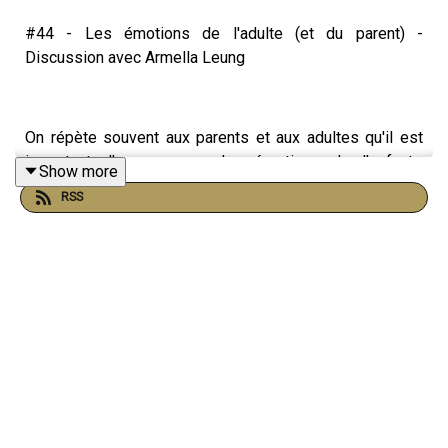
#44 - Les émotions de l'adulte (et du parent) -
Discussion avec Armella Leung
On répète souvent aux parents et aux adultes qu'il est
important d'accompagner les émotions de l'enfant…
Show more
C'est vrai !
RSS
Mais comment fait on lorsqu'on ne connait pas ses
propres émotions ? Et puis c'est quoi une émotion ?
Qu'est ce qui fait que j'en ressens certaines et d'autres
non ?
Nous allons tenter d'apporter une réponse courte et
imagée avec Armella (@art-mella), notamment autrice de
la BD "Emotions, enquête et mode d'emploi", qui m'a