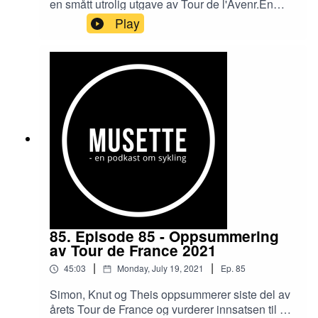
en smått utrolig utgave av Tour de l'Avenr.En
hektisk periode med norske sykkelritt blir
Play
oppsummert og en haug med norske
proffoverganger blir analysert.Podkasten har
Bioracer Norge som samarbeidspartner, og
lyttere av Musette får 15 prosent rabatt på
www.bioracernorge.no ved å bruke rabattkoden
"MUSETTE".Følge oss gjerne i sosiale
medier:Facebook:
facebook.com/musettepodkast/Twitter:
twitter.com/musettepodkastInstagram:
instagram.com/musettepodkast
85. Episode 85 - Oppsummering
av Tour de France 2021
|
|
45:03
Monday, July 19, 2021
Ep.
85
Simon, Knut og Theis oppsummerer siste del av
årets Tour de France og vurderer innsatsen til de