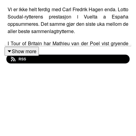
Vi er ikke helt ferdig med Carl Fredrik Hagen enda. Lotto
Soudal-rytterens prestasjon i Vuelta a España
oppsummeres. Det samme gjør den siste uka mellom de
aller beste sammenlagtrytterne.
I Tour of Britain har Mathieu van der Poel vist gryende
VM-form samtidig som Amund Grøndahl Jansen også
Show more
viser lovende takter.
RSS
Over Atlanterhavet, i Canada, har flere andre favoritter
begynt å prikke inn Yorkshire-formen.
En omfangsrik norsk sykkeluke oppsummeres mens et
lag får den røde lanterne. Hvem som får ukens røde
startnummer er neppe noen stor overraskelse.
Liker du podkasten vår? Du kan abonnere på den her: