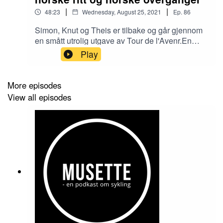
|
|
48:23
Wednesday, August 25, 2021
Ep.
86
Simon, Knut og Theis er tilbake og går gjennom
en smått utrolig utgave av Tour de l'Avenr.En
hektisk periode med norske sykkelritt blir
Play
oppsummert og en haug med norske
proffoverganger blir analysert.Podkasten har
Bioracer Norge som samarbeidspartner, og
More episodes
lyttere av Musette får 15 prosent rabatt på
View all episodes
www.bioracernorge.no ved å bruke rabattkoden
"MUSETTE".Følge oss gjerne i sosiale
medier:Facebook:
facebook.com/musettepodkast/Twitter:
twitter.com/musettepodkastInstagram:
instagram.com/musettepodkast