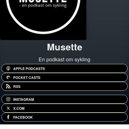
Musette
En podkast om sykling
APPLE PODCASTS
POCKET CASTS
RSS
INSTAGRAM
X.COM
FACEBOOK