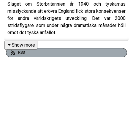
Slaget om Storbritannien år 1940 och tyskarnas
misslyckande att erövra England fick stora konsekvenser
för andra världskrigets utveckling. Det var 2000
stridsflygare som under några dramatiska månader höll
emot det tyska anfallet.
Show more
RSS
”Aldrig har så många haft så få att tacka för så mycket” är
Churchills klassiska uttalande om
the few
,
det vill säga
de drygt 2 000 stridsflygare som under de dramatiska
månaderna sommaren och hösten 1940 lyckas hålla
emot det tyska anfallet på Storbritannien.
Tyskarna inledde sommaren 1940 en luftoffensiv utan
tidigare skådad omfattning mot de brittiska öarna. Som vi
vet kom operationen att bli ett stort misslyckande. Men
varför? Och vilka planer hade tyskarna egentligen? Hur