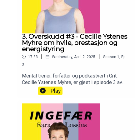
OverskuddSara på InstagramSara på
LinkedInBook sara for foredrag her:
sara@saralossius.no
3. Overskudd #3 - Cecilie Ystenes
Myhre om hvile, prestasjon og
energistyring
|
|
17:33
Wednesday, April 2, 2025
Season
1
,
Ep.
3
Mental trener, forfatter og podkastvert i Grit,
Cecilie Ystenes Myhre, er gjest i episode 3 av
overskudd. Vi snakker om: Hva overskudd er og
Play
at å forvente overskudd hver dag er
urealistisk.Hvile som forutsetning for
prestasjon.Energistyring opp mot tradisjonell
kalenderstyring.Å identifisere egne energikilder
kan øke produktiviteten.Hvordan gjøre overganger
bedre på jobb, og mellom jobb og hjemme for å
redusere stressnivå.Aksept er nøkkelen til å