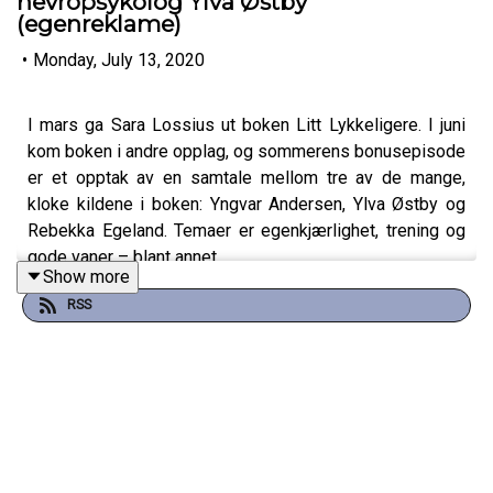
nevropsykolog Ylva Østby
(egenreklame)
•
Monday, July 13, 2020
I mars ga Sara Lossius ut boken Litt Lykkeligere. I juni
kom boken i andre opplag, og sommerens bonusepisode
er et opptak av en samtale mellom tre av de mange,
kloke kildene i boken: Yngvar Andersen, Ylva Østby og
Rebekka Egeland. Temaer er egenkjærlighet, trening og
gode vaner – blant annet.
Show more
RSS
I Litt Lykkeligere kombinerer Sara forskning med egne
erfaring og intervjuer av blant annet tidligere gjester på
Ingefær podcast. Kapitlene handler om vaner, trening,
kosthold, natur, stress og søvn, og relasjoner. Du finner
Litt Lykkeligere der du kjøper bøker!