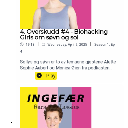
4. Overskudd #4 - Biohacking
Girls om søvn og sol
|
|
19:18
Wednesday, April 9, 2025
Season
1
,
Ep.
4
Sollys og søvn er to av temaene gjestene Alette
Sophie Aubert og Monica Øien fra podkasten
Biohacking Girls snakker med Sara Lossius om i
Play
episode 4 av Overskudd. Vi snakker om: Sollys
viktig for energi og humørDagsrytme og
helseHvor viktig søvn er for
overskuddTakknemlighet, tilstedeværelse og at
små, enkle endringer kan gjøre en stor
forskjell. Monica og Alette er aktuell med boken
Biohacking. Biohacking podkastEpisoden på
Biohacking der Sara snakker om
OverskuddInstagram Biohacking girlsSaras bok