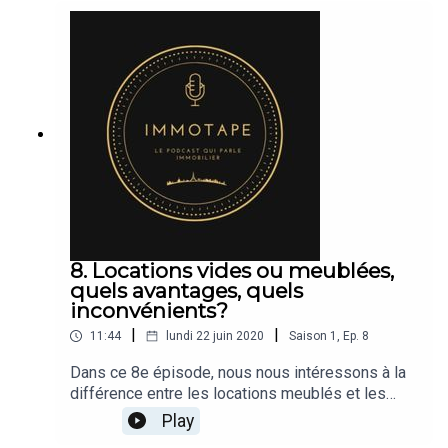
ou au forfait et enfin si je ne paie pas mes
charges, mon bailleur peut-il résilier mon contrat?
Je vous souhaite une très bonne écouteC’était
ImmoTape une émission présentée par Galian,
acteur de référence des assurances dans
l’immobilier. Plus d’Informations sur Galian.fr
8. Locations vides ou meublées,
quels avantages, quels
inconvénients?
|
|
11:44
lundi 22 juin 2020
Saison
1
,
Ep.
8
Dans ce 8e épisode, nous nous intéressons à la
différence entre les locations meublés et les
locations vides.Quels sont les avantages ou les
Play
inconvénients de chacune d’entre elle?Doit-on