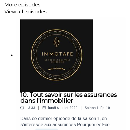
More episodes
bailleurs, locataires, propriétaires, en colocation, en
View all episodes
projet de construction, ou en copropriété...
L’immobilier ça concerne tout le monde, et pour preuve :
En France, 58% de la population active est propriétaire,
et presque 50% est en location.
10. Tout savoir sur les assurances
dans l'immobilier
|
|
13:33
lundi 6 juillet 2020
Saison
1
,
Ep.
10
Et pour ce quatrième épisode, Maitre Sabatié, nous parle
Dans ce dernier épisode de la saison 1, on
des assemblées générales de copropriétés.
s’intéresse aux assurances.Pourquoi est-ce