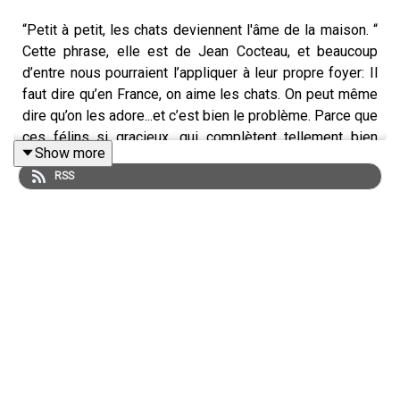
“Petit à petit, les chats deviennent l'âme de la maison. “
Cette phrase, elle est de Jean Cocteau, et beaucoup
d’entre nous pourraient l’appliquer à leur propre foyer: Il
faut dire qu’en France, on aime les chats. On peut même
dire qu’on les adore...et c’est bien le problème. Parce que
ces félins si gracieux, qui complètent tellement bien
Show more
votre sofa quand vous rentrez à la maison, peuvent se
RSS
transformer en catastrophe environnementale.
Vous pensez peut-être que le constat est alarmiste,
mais le problème est bien là, et il va falloir rapidement
trouver des solutions, et des solutions qui dépasse les
petits gestes, comme on va le découvrir dans ce nouvel
épisode de l’Enver(t) du décor, le podcast environnement
du service science du
HuffPost
.
Les sources utilisées :