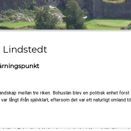
 Lindstedt
skärningspunkt
andskap mellan tre riken. Bohuslän blev en politisk enhet först
r långt ifrån självklart, eftersom det var ett naturligt omland 
ahälla, i Bohuslän. I Heliga korsets kyrka i Kungahälla förvar