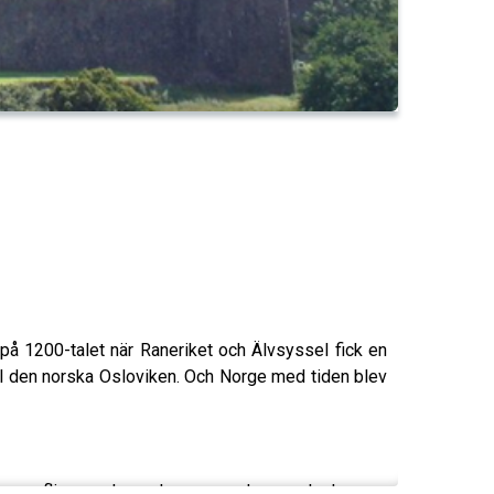
 på 1200-talet när Raneriket och Älvsyssel fick en
till den norska Osloviken. Och Norge med tiden blev
ades en flisa av Jesus kors som den norska kungen