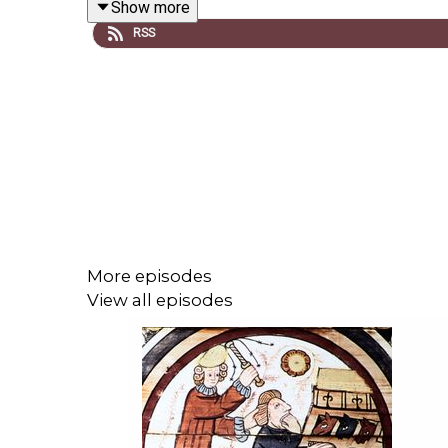
Show more
Sigurd Jorsalafare fått i det heliga landet.
RSS
I avsnitt 158 av podcasten Historia Nu samtal
Bohusläns historia – Från järnåldern till 1658.
Området mellan Svinesund i Norr och Göta älv i s
svearna, senare införlivades området i Norge av
talet blev Norge ett lydrike under Danmark. Först
More episodes
View all episodes
På 1300-talet byggdes en fast borg, Bagahus (se
först på 1400-talet och avsåg till en början bara
fjärrstyrdes från Köpenhamn, blev länsmannen på B