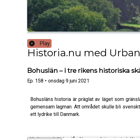
Play
Historia.nu med Urban
Bohuslän – i tre rikens historiska 
Ep.
158
•
onsdag 9 juni 2021
Bohusläns historia är präglat av läget som gränsl
gemensam lagman. Att området skulle bli svenskt va
ett lydrike till Danmark.
Under medeltiden låg Norges viktigast stad, Kung