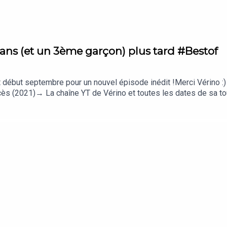
 ans (et un 3ème garçon) plus tard #Bestof
août début septembre pour un nouvel épisode inédit !Merci Vérin
ccès (2021)→ La chaîne YT de Vérino et toutes les dates de s
scrivez-vous ici pour ne rater aucune dateABONNEZ-VOUS À MES N
nt, sur la relation à l’argent🙏 Si mon travail vous aide, vous 
u par Paypal🎤 Vous voulez participer ? Je recherche sans cess
'interview en face-à-face, mais on peut aussi se parler sans sou