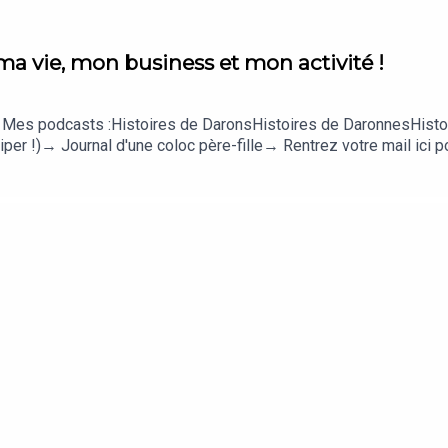
ma vie, mon business et mon activité !
:→ Mes podcasts :Histoires de DaronsHistoires de DaronnesHisto
r !)→ Journal d'une coloc père-fille→ Rentrez votre mail ici pou
iduel et le programme collectif→ Mon kit média pour sponsoris
rgent !Merci pour votre fidélité !