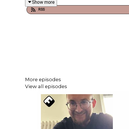
Show more
RSS
Les liens dont on parle dans cet épisode :
"Homophobie et stigmatisation, nos lectrices
"5 ans après le Mariage Pour Tous, je garde
Naître Père, la bande-annonce
L'association AFDH dont parlent Adrien et F
L'agence Open Arms
Documentaire La sociologue et l’ourson
Danielle, leur surrogate, a publié
un témoigna
More episodes
Adrien est bénévole et responsable du méc
View all episodes
➡️ Abonne-toi à Histoires de Darons :
Sur Acast
(appli iPhone et Android)
Sur Apple Podcasts
(iPhone)