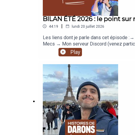
BILAN ÉTÉ 2026 : le point sur 
|
44:19
lundi 20 juillet 2026
Les liens dont je parle dans cet épisode 
Mecs → Mon serveur Discord (venez participe
les conflits→ Mon offre de coaching indiv
Play
podcast→ Le nouveau site pour Histoires d'A