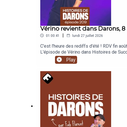
Vérino revient dans Darons, 8
|
01:00:41
lundi 27 juillet 2026
C'est l'heure des rediffs d'été ! RDV fin 
L'épisode de Vérino dans Histoires de Su
peur, l’ego, les conflits et l’argent🔥 In
Play
émotions et masculinités💌 Au-delà de l'Arge
Patreon / envoyez-moi de l'argent par CB o
préfère qu'on se rencontre et qu'on fasse l
? Mais avec grand plaisir, par ici !