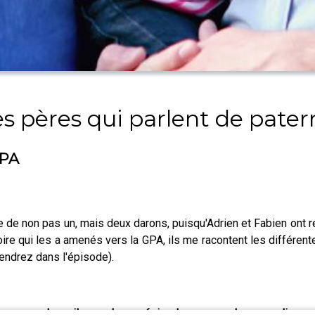
s pères qui parlent de pater
GPA
e de non pas un, mais deux darons, puisqu'Adrien et Fabien ont 
stoire qui les a amenés vers la GPA, ils me racontent les différen
tendrez dans l'épisode).
: un nouvel email pour chaque épisode, avec quelques coulisses 