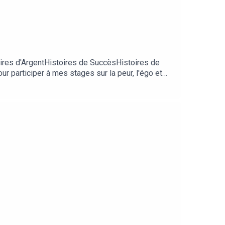
ires d'ArgentHistoires de SuccèsHistoires de
r participer à mes stages sur la peur, l'égo et
er mes podcasts→ Venez participer à mon