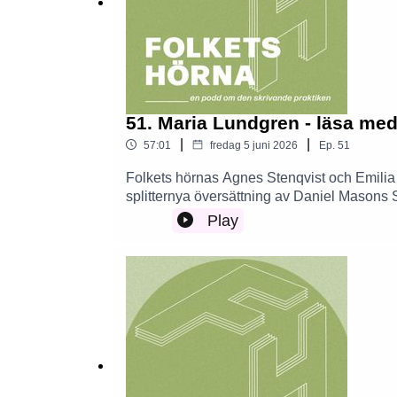
51. Maria Lundgren - läsa med
|
|
57:01
fredag 5 juni 2026
Ep.
51
Folkets hörnas Agnes Stenqvist och Emilia
splitternya översättning av Daniel Masons 
fulöversättningar, misstänkometern man be
Play
författaren genom texten, vilket leder oss in
när man översätter. Vad är en dålig översät
Lundgren? Allt detta och mycket mer i mån
översättningsworkshoppa.https://podcast
i=10006500781512. Mycket väl förklarat av
av Erik Andersson: Dag ut och dag in med e
Månadens översättare-intervjuerna. Så myck