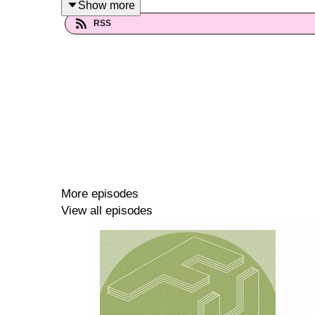
Show more
Klippning: Klara Fridh Pietsch
RSS
Musik: Ben Persson
More episodes
View all episodes