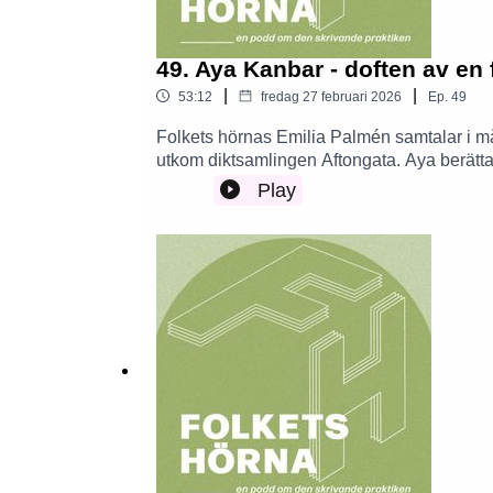
49. Aya Kanbar - doften av en 
|
|
53:12
fredag 27 februari 2026
Ep.
49
Folkets hörnas Emilia Palmén samtalar i 
utkom diktsamlingen Aftongata. Aya berättar 
som öppnade sig, och om ett skrivande som k
Play
manus efter att ha blivit hyllad av en gemen
varför hon har en referenslista i slutet av
Nirstedt/litteratur i höst. Hur kurerar man eg
ingen vågat skriva en bok om parfym sedan