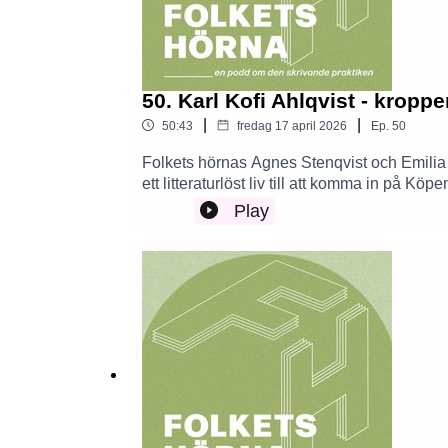
50. Karl Kofi Ahlqvist - kropp
|
|
50:43
fredag 17 april 2026
Ep.
50
Folkets hörnas Agnes Stenqvist och Emilia P
ett litteraturlöst liv till att komma in på K
syndrome och om rädslan för att bli läst aut
Play
platser fungerar som katalysator för skrivi
ro om natten (2023).Hur skriver man om ide
man om ens förläggare ghostar en?Detta o