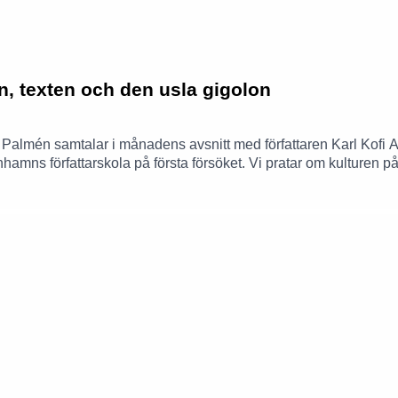
en, texten och den usla gigolon
almén samtalar i månadens avsnitt med författaren Karl Kofi Ahl
öpenhamns författarskola på första försöket. Vi pratar om kulturen
ofiktivt. Karl pratar om drivkraften “vara ung och dum och tänka
nspiration och hur Istedgade och Norra Grängesbergsgatan bidrog
ntitet, sexualitet och klass utan att skriva någon på näsan, k
ch mycket mer i månadens Folkets hörna.Klippning: Klara Frid