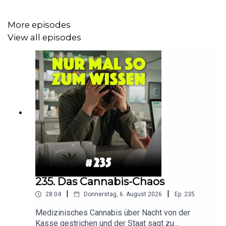
Als Sahnehäubchen werden die fast 600 Millionen
Millionen Euro aus dem PDL-Topf einfach mal
More episodes
„umgewidmet“ oder auf Deutsch: eiskalt abgezogen. Die
View all episodes
Apotheke vor Ort bleibt auf Zwangsdiät, während die
Politik seelenruhig zuschaut, wie das Licht ausgeht.
Jetzt reinhören!
235. Das Cannabis-Chaos
|
|
28:04
Donnerstag, 6. August 2026
Ep.
235
Medizinisches Cannabis über Nacht von der
Kasse gestrichen und der Staat sagt zu