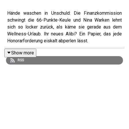
Hände waschen in Unschuld: Die Finanzkommission
schwingt die 66-Punkte-Keule und Nina Warken lehnt
sich so locker zurück, als käme sie gerade aus dem
Wellness-Urlaub. Ihr neues Alibi? Ein Papier, das jede
Honorarforderung eiskalt abperlen lässt.
Show more
RSS
Das versprochene Fixum von 9,50 Euro kommt zwar, wird
aber bis 2031 so dünn gestreckt, dass man es auf dem
Konto kaum noch spürt. Die Inflation galoppiert, doch das
Honorarplus wird auf die Grundlohnsumme minus 1
Prozent gedeckelt. Ein „diätetischer“ Sparkurs, der für
die über 90 Krankenkassen-Vorstände und deren
Marketing-Budgets natürlich nicht gilt. Merkt ihr selbst,
oder?