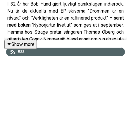
I 32 år har Bob Hund gjort ljuvligt panikslagen indierock.
Nu är de aktuella med EP-skivorna "Drömmen är en
råvara" och "Verkligheten är en raffinerad produkt"
– samt
med boken
"Nybörjartur livet ut" som ges ut i september.
Hemma hos Strage pratar sångaren Thomas Öberg och
gitarristen Conny Nimmersjö bland annat om sin absoluta
Show more
banddemokrati ("ingen får sin vilja igenom, alla är
RSS
missnöjda hela tiden"), om kärleken till Kraftwerk, om hur
"I stället för musik: förvirring" inspirerades av en
Sjostakovitj-sågning i Pravda, om läkaren som ville
skicka Thomas till psykakuten, om det engelskspråkiga
sidoprojektet Bergman Rock som ingen (allra minst
bandmedlemmarna) älskade och om varför det ofärdiga
och misslyckade (som Iggy Pops "Zombie birdhouse")
är mer inspirerande än det fulländade och perfekta.