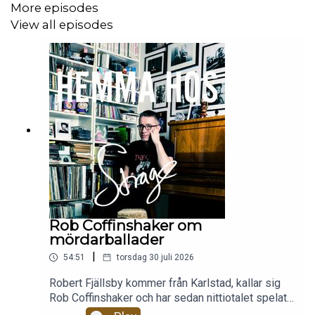
More episodes
View all episodes
Rob Coffinshaker om
mördarballader
|
54:51
torsdag 30 juli 2026
Robert Fjällsby kommer från Karlstad, kallar sig
Rob Coffinshaker och har sedan nittiotalet spelat i
massor av olika band. Mest kända är The