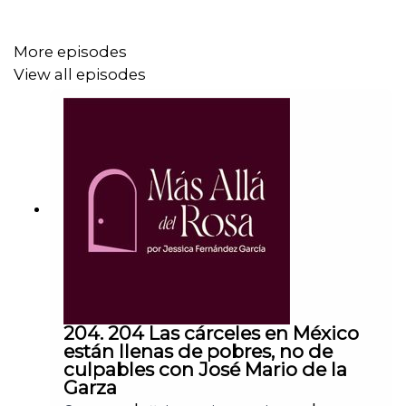
More episodes
Sigue el trabajo de Diego en:
View all episodes
@diegozepeda9
Y sigue mi trabajo en mis redes: @jessicafdzg
204. 204 Las cárceles en México
están llenas de pobres, no de
culpables con José Mario de la
Garza