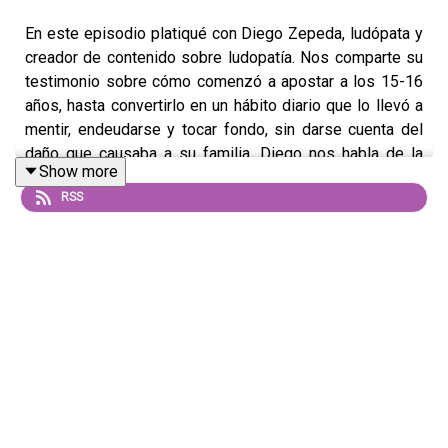
En este episodio platiqué con Diego Zepeda, ludópata y
creador de contenido sobre ludopatía. Nos comparte su
testimonio sobre cómo comenzó a apostar a los 15-16
años, hasta convertirlo en un hábito diario que lo llevó a
mentir, endeudarse y tocar fondo, sin darse cuenta del
daño que causaba a su familia. Diego nos habla de la
Show more
ludopatía como una adicción silenciosa y devastadora,
RSS
en la que no solo pierdes dinero, sino también
relaciones, oportunidades y, en su caso, las ganas de
vivir. Aunque asistió a grupos de ayuda e incluso se
internó, continuó apostando hasta llegar al límite. Fue
entonces, tras un retiro espiritual que marcó su vida, que
encontró la fuerza para salir adelante. Hoy sigue
trabajando en su fe y salud mental, ayudando e
informando a personas que atraviesan lo mismo. Estoy
segura de que este episodio resonará con muchos y
ofrecerá herramientas valiosas para prevenir y entender
mejor esta adicción.