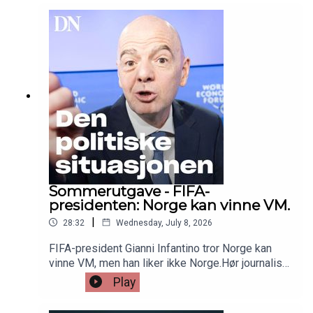
Milano det eneste fornuftige alternativet.Hør
journalist Regine Stokstad fortelle hvorfor.Følg
med oss videre i sommer for flere historier fra
Dagens Næringsliv.Den politiske situasjonen er
tilbake i uke 32.
Sommerutgave - FIFA-
presidenten: Norge kan vinne VM.
|
28:32
Wednesday, July 8, 2026
FIFA-president Gianni Infantino tror Norge kan
vinne VM, men han liker ikke Norge.Hør journalist
Lars Bache Madsen lese sin historie og intervju
Play
med den mektige fotballpresidenten.Følg med
oss videre i sommer for flere historier fra Dagens