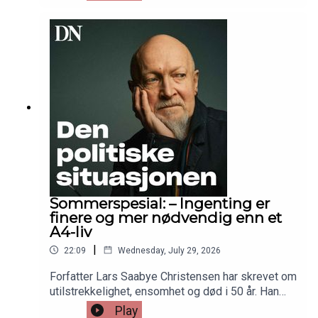
er det flere skjær i sjøen. Denne spesialutgaven
av DNs podcast Den politiske situasjonen handler
om Europas kronglete vei mot å kunne forsvare
seg selv uten USA. Med DNs kommentatorer
Simen Ekern og Sverre Strandhagen.
Programleder er politisk redaktør Frithjof
Jacobsen.
Sommerspesial: – Ingenting er
finere og mer nødvendig enn et
A4-liv
|
22:09
Wednesday, July 29, 2026
Forfatter Lars Saabye Christensen har skrevet om
utilstrekkelighet, ensomhet og død i 50 år. Han
kan være blid også. Bare ikke kall ham produktiv.
Play