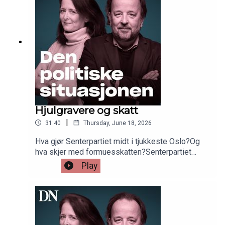
Jacobsen.
Hjulgravere og skatt
|
31:40
Thursday, June 18, 2026
Hva gjør Senterpartiet midt i tjukkeste Oslo?Og
hva skjer med formuesskatten?Senterpartiet
briljerer som vippeparti i et smått kaotisk storting,
Play
men oppslutningen lar vente på seg. Denne uken
inviterte Sp-leder Trygve Slagsvold Vedum til
halvårlig oppsummering på Tøyen i Oslo.
Omkranset av anleggsmaskiner.Neste uke leverer
Skattekommisjonen sitt forslag til nytt