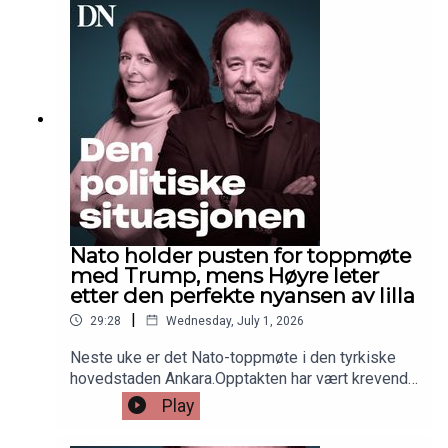
Næringsliv.Den politiske situasjonen er tilbake i
uke 32.
Nato holder pusten for toppmøte
med Trump, mens Høyre leter
etter den perfekte nyansen av lilla
|
29:28
Wednesday, July 1, 2026
Neste uke er det Nato-toppmøte i den tyrkiske
hovedstaden Ankara.Opptakten har vært krevende
med flere utfall mot europeiske Natoland fra
Play
Donald Trump. Men Tyrkias president Erdogan kan
sitte med nøkkelen til et vellykket møte, sier DN-