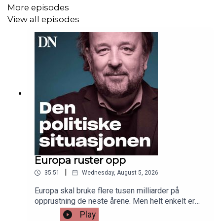
More episodes
View all episodes
Europa ruster opp
|
35:51
Wednesday, August 5, 2026
Europa skal bruke flere tusen milliarder på
opprustning de neste årene. Men helt enkelt er
det ikke. Både politisk, økonomisk og industrielt
Play