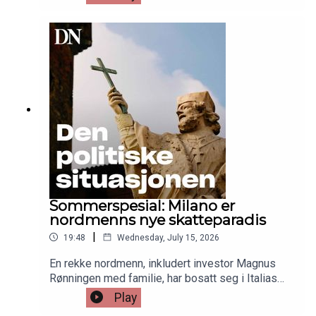
Jordheim Halvorsen fant da han overnattet i byen.
Sommerspesial: Milano er
nordmenns nye skatteparadis
|
19:48
Wednesday, July 15, 2026
En rekke nordmenn, inkludert investor Magnus
Rønningen med familie, har bosatt seg i Italias
finanssentrum.– Hvis man ikke vil bo i en
Play
sveitsisk landsby eller kjede seg i hjel i Zürich, er