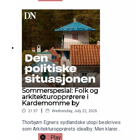
Eller sorgmunter.Hør journalist Alf Marius Opsahls
intervju med den prisbelønte forfatteren.
Sommerspesial: Folk og
arkitektur­opprørere i
Kardemomme by
|
21:37
Wednesday, July 22, 2026
Thorbjørn Egners sydlandske utopi beskrives
som Arkitekturopprørets idealby. Men klarer
nordmenn å bo der?Hør hva journalist Ola
Play