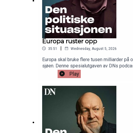
Europa ruster opp
|
35:51
Wednesday, August 5, 2026
Europa skal bruke flere tusen milliarder på o
sjøen. Denne spesialutgaven av DNs podcas
kommentatorer Simen Ekern og Sverre Stran
Play