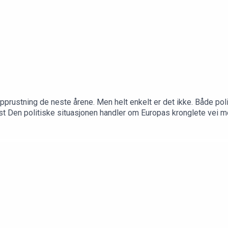
pprustning de neste årene. Men helt enkelt er det ikke. Både polit
t Den politiske situasjonen handler om Europas kronglete vei 
dhagen. Programleder er politisk redaktør Frithjof Jacobsen.