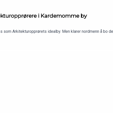
tektur­opprørere i Kardemomme by
s som Arkitekturopprørets idealby. Men klarer nordmenn å bo der