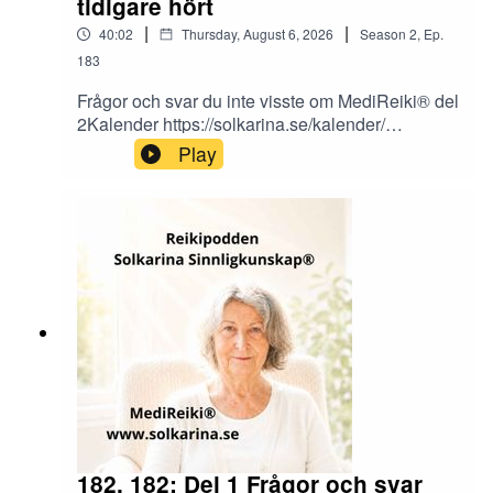
tidigare hört
|
|
40:02
Thursday, August 6, 2026
Season
2
,
Ep.
183
Frågor och svar du inte visste om MediReiki® del
2Kalender https://solkarina.se/kalender/
Solkarina Sinnligkunskap® //Swish för donation
Play
123 007 90
61http://www.medireiki.sehttp://www.solkarina.se
http://www.sannessens.se min digitala
kursgårdInstagram:
http://www.instagram.com/iamsolkarina.seFaceb
ook: https://www.facebook.com/profile.php?
id=61573215027349Youtube:
https://www.youtube.com/@solkarinaKalender:htt
ps://solkarina.se/kalender/."Läkning är inte att
glömma det som hänt, utan att minnas det utan
att det gör ont"."Läkning är att få insikter om
denna värld och det som finns bortomför"
182. 182: Del 1 Frågor och svar