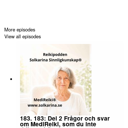
Instagram:
http://www.instagram.com/solkarina.se
Facebook:
http://www.facebook.com/Sinnligkunskap
Youtube:
More episodes
https://www.youtube.com/user/sinnligkunskap/videos
View all episodes
183. 183: Del 2 Frågor och svar
om MediReiki, som du inte