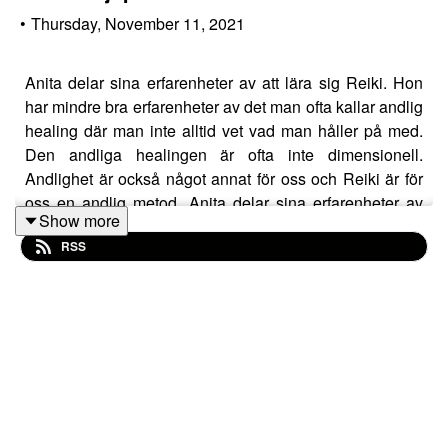
•
Thursday, November 11, 2021
Anita delar sina erfarenheter av att lära sig Reiki. Hon
har mindre bra erfarenheter av det man ofta kallar andlig
healing där man inte alltid vet vad man håller på med.
Den andliga healingen är ofta inte dimensionell.
Andlighet är också något annat för oss och Reiki är för
oss en andlig metod. Anita delar sina erfarenheter av
Show more
hur livet blir mer fyllt av glädje sedan hon lärde sig
RSS
Reiki.
http://www.medireiki.se
http://www.solkarina.se
http://www.sannessens.se