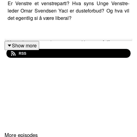
Er Venstre et venstreparti? Hva syns Unge Venstre-
leder Omar Svendsen Yaci er dusteforbud? Og hva vil
det egentlig si å være liberal?
Vi gir deg en oversikt over partiet Venstre på få minutter
Show more
- for deg som er lei av å klikke deg gjennom
RSS
spørsmålene i valgomaten, eller prøve å få oversikt
under kaotiske partilederdebatter. Hør alle episodene i
serien for å forstå politikken til de ulike partiene i Norge.
Kanskje du finner ut hva du skal stemme i
stortingsvalget?
More episodes