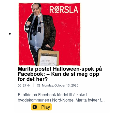
sted. Lønna skal helst bikke 60.000 før fylte 25 år,
og det er viktig å sikre seg ved å ha flere
inntektskilder. Hvor kommer pengejaget fra?
Musikk: Royalty-free music by Slip.stream
https://slip.stream
Marita postet Halloween-spøk på
Facebook: – Kan de si meg opp
for det her?
|
27:44
Monday, October 13, 2025
Et bilde på Facebook får det til å koke i
bygdekommunen i Nord-Norge. Marita frykter for
jobben sin etter at hun publiserer bildet av
Play
venninna Ann Kristin som kledde seg ut som