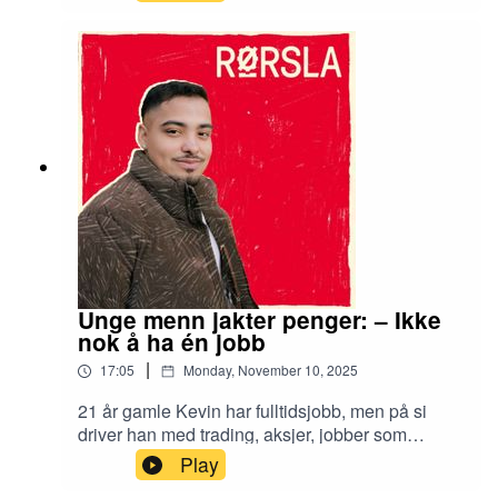
Ikea-kokken Merethe Solberg ble avsatt som
leder av avdelinga i januar i år, da forbundsstyret
satte avdelingen under administrasjon. Et knapt
halvår senere tar Solberg sitt eget forbund til
retten. Hva skjedde? Royalty-free music by
Slip.stream https://slip.stream
Unge menn jakter penger: – Ikke
nok å ha én jobb
|
17:05
Monday, November 10, 2025
21 år gamle Kevin har fulltidsjobb, men på si
driver han med trading, aksjer, jobber som
fotograf og har egen business. Han og
Play
kompisene mener det ikke er nok å jobbe kun ett