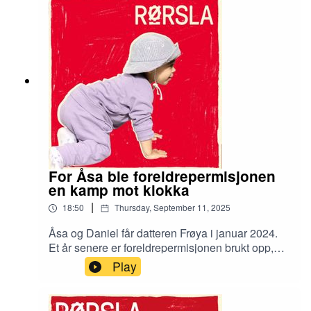
For Åsa ble foreldrepermisjonen
en kamp mot klokka
|
18:50
Thursday, September 11, 2025
Åsa og Daniel får datteren Frøya i januar 2024.
Et år senere er foreldrepermisjonen brukt opp,
men de står uten barnehageplass. Den har de
Play
ikke krav på før om et halvt år. Hva gjør man da?
Musikk: Royalty-free music by
Slip.stream https://slip.stream