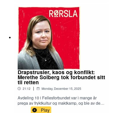
Drapstrusler, kaos og konflikt:
Merethe Solberg tok forbundet sitt
til retten
|
21:12
Monday, December 15, 2025
Avdeling 10 i Fellesforbundet var i mange år
prega av fryktkultur og maktkamp, og ble av de
rundt beskrevet som et vepsebol. Den tidligere
Play