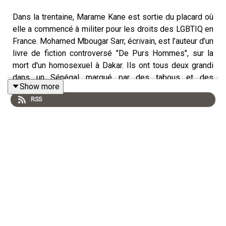
Dans la trentaine, Marame Kane est sortie du placard où
elle a commencé à militer pour les droits des LGBTIQ en
France. Mohamed Mbougar Sarr, écrivain, est l’auteur d’un
livre de fiction controversé "De Purs Hommes", sur la
mort d'un homosexuel à Dakar. Ils ont tous deux grandi
dans un Sénégal marqué par des tabous et des
Show more
interdits sexuels, un Sénégal où les homosexuels vivent
RSS
dans une peur permanente.
Dans cet épisode, ils échangeront sur l'homophobie, les
traditions et la littérature entre la France et le Sénégal.
Cet épisode est animé par la journaliste Arwa Barkallah.
Vous avez aimé cet épisode ? Partagez vos réflexions
et expliquez nous ce que signifie être un homme en
utilisant le hashtag #DansLaTeteDesHommes sur les
réseaux.