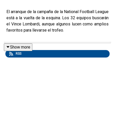
El arranque de la campaña de la National Football League
está a la vuelta de la esquina. Los 32 equipos buscarán
el Vince Lombardi, aunque algunos lucen como amplios
favoritos para llevarse el trofeo.
Show more
Con los Chiefs de Kansas City y los Buccaneers de
RSS
Tampa Bay como máximos favoritos, la NFL comenzará
su recorrido el jueves. El análisis puntual de cada
conferencia será el tema central del podcast.