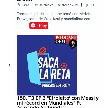
|
|
54:47
miércoles, 1 de abril de 2026
Ep.
151
Tremenda plática la que se armó con Melvin
Brown, ídolo de Cruz Azul y mundialista con
México en Corea-Japón 2022. El defensor contó
Play
tremendas anécdotas como la vez que el
‘Matador’ se vistió de militar en Corea para
hacerle una broma a Jorge Campos y más.No te
pierdas las historias más interesantes en el
mundo del deporte, visita Esto, el diario de los
deportistas.
150. T3 EP.3 "El ‘pleito’ con Messi y
mi récord en Mundiales" Ft
Armando Archundia