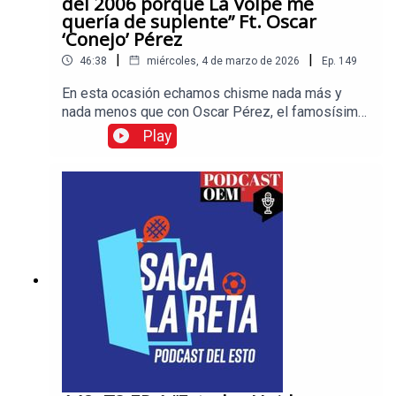
del 2006 porque La Volpe me
quería de suplente” Ft. Oscar
‘Conejo’ Pérez
|
|
46:38
miércoles, 4 de marzo de 2026
Ep.
149
En esta ocasión echamos chisme nada más y
nada menos que con Oscar Pérez, el famosísimo
‘Conejo’. Con tres Mundiales de experiencia
Play
(1998, 2002 y 2010), el ídolo de Cruz Azul nos
contó un sin fin de anécdotas y además reveló el
motivo por el cual rechazó ir al Mundial de
Alemania 2006.No te pierdas las historias más
interesantes en el mundo del deporte, visita
Esto, el diario de los deportistas.