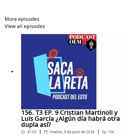
More episodes
View all episodes
156. T3 EP. 9 Cristian Martinoli y
Luis García ¿Algún día habrá otra
dupla así?
|
|
47:02
martes, 9 de junio de 2026
Ep.
156