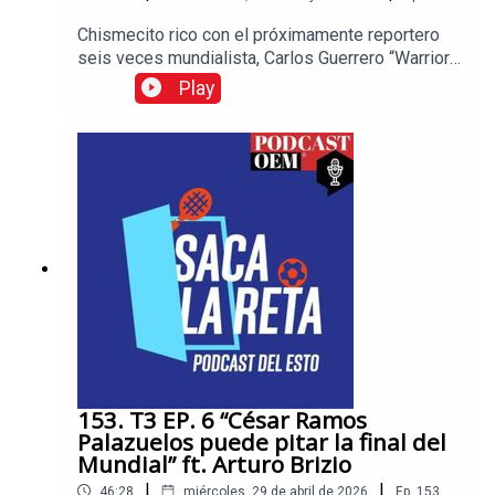
Chismecito rico con el próximamente reportero
seis veces mundialista, Carlos Guerrero “Warrior”,
quien nos contó el peor regaño que José Ramón
Play
Fernández le dio y cómo fue que casi son
asaltados en su primer día en Rusia y pierden
todo lo que traían. No te pierdas las historias más
interesantes en el mundo del deporte, visita
Esto, el diario de los deportistas.
153. T3 EP. 6 “César Ramos
Palazuelos puede pitar la final del
Mundial” ft. Arturo Brizio
|
|
46:28
miércoles, 29 de abril de 2026
Ep.
153