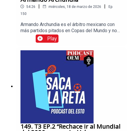
|
|
54:26
miércoles, 18 de marzo de 2026
Ep.
150
Armando Archundia es el árbitro mexicano con
más partidos pitados en Copas del Mundo y nos
engalanó con su visita.El colegiado nos contó
Play
sobre el pequeño incidente que tuvo con Lionel
Messi en un Mundial de Clubes, el famoso
abrazo de Materazzi en la Semifinal de Alemania
2006 y muchas más anécdotas. No te pierdas las
historias más interesantes en el mundo del
deporte, visita Esto, el diario de los deportistas.
149. T3 EP.2 “Rechace ir al Mundial