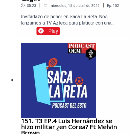
|
|
35:23
miércoles, 15 de abril de 2026
Ep.
152
Invitadazo de honor en Saca La Reta. Nos
lanzamos a TV Azteca para platicar con una
leyenda del fútbol mexicano, el mismísimo Luis
Play
Roberto Alves, mejor conocido como ‘Zague’,
quien nos contó varios chismes y anécdotas en
una charla imperdible. Secretos de Luis García y
Martinoli, de Jorge Campos, de la Sección
Mexicana y más.
151. T3 EP.4 Luis Hernández se
hizo militar ¿en Corea? Ft Melvin
Brown