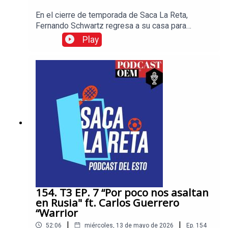
En el cierre de temporada de Saca La Reta,
Fernando Schwartz regresa a su casa para
detallar cómo fue que se hizo amigo de Pelé y la
Play
razón por la que Diego Maradona le dio una
entrevista que él después pagó con un favor que
el argentino jamás olvidó.No te pierdas las
historias más interesantes en el mundo del
deporte, visita Esto, el diario de los deportistas.
154. T3 EP. 7 “Por poco nos asaltan
en Rusia" ft. Carlos Guerrero
“Warrior
|
|
52:06
miércoles, 13 de mayo de 2026
Ep.
154