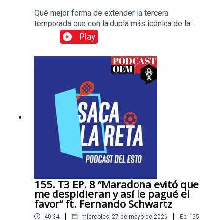
Qué mejor forma de extender la tercera
temporada que con la dupla más icónica de la
narración deportiva en México, Cristian Martinoli y
Play
Luis García están en Saca La Reta para contar
todos los secretos de la dupla más famosa del
cronismo No te pierdas las historias más
interesantes en el mundo del deporte, visita
Esto, el diario de los deportistas.
155. T3 EP. 8 “Maradona evitó que
me despidieran y así le pagué el
favor” ft. Fernando Schwartz
|
|
40:34
miércoles, 27 de mayo de 2026
Ep.
155