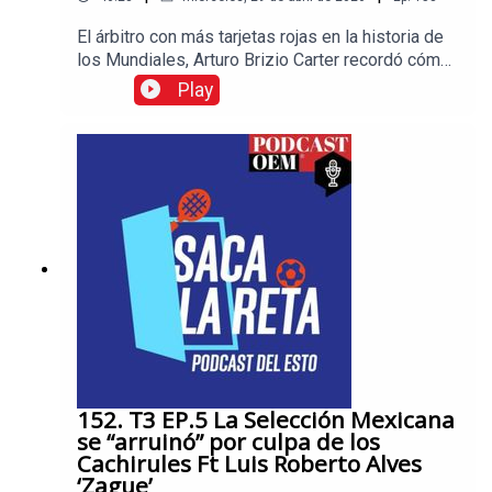
El árbitro con más tarjetas rojas en la historia de
los Mundiales, Arturo Brizio Carter recordó cómo
llegó a expulsar incluso a Zinedine Zidane y
Play
reconoció que César Arturo Ramos Palazuelos
tiene todas las condiciones para dirigir la final de
la Copa del Mundo, siempre y cuando las
condiciones se den para que así sea.
152. T3 EP.5 La Selección Mexicana
se “arruinó” por culpa de los
Cachirules Ft Luis Roberto Alves
‘Zague’