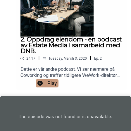
2. Oppdrag eiendom - en podcast
av Estate Media i samarbeid med
DNB.
|
|
24:17
Tuesday, March 3, 2020
Ep.
2
Dette er vår andre podcast. Vi ser nærmere på
Coworking og treffer tidligere WeWork-direktør
Henrik Taubøll, Gjermund Aadland fra House of
Play
Business og Mona Ingebrigtsen i Oslo Areal.