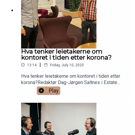
Hva tenker leietakerne om
kontoret i tiden etter korona?
|
13:14
Friday, July 10, 2020
Hva tenker leietakerne om kontoret i tiden etter
korona?Redaktør Dag-Jørgen Saltnes i Estate
Media og analysesjef Thomas Ramcilovic i DNB
Play
Næringsmegling diskuterer korona og hvordan
det påvirker leietakerne i denne episoden av
Oppdrag Eiendom