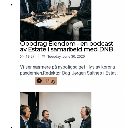
Oppdrag Eiendom - en podcast
av Estate i samarbeid med DNB
|
19:27
Tuesday, June 30, 2020
Vi ser nærmere på nyboligsalget i lys av korona
pandemien.Redaktør Dag-Jørgen Saltnes i Estate
Media og leder for nybygg i DNB Eiendom Jørn
Play
Are Skjelvan har denne gangen besøk av AF
Eiendoms leder Otto Groth.