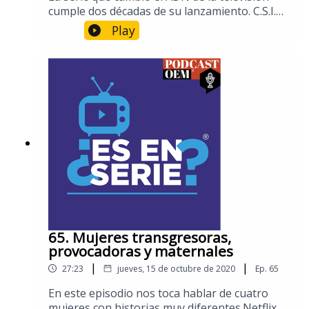
cumple dos décadas de su lanzamiento. C.S.I.
es un clásico sin precedentes a nivel mundial,
Play
con cifras récord en más de 170 países.Este
episodio está dedicado a conocer los inicios de
esta exitosa producción, la importancia que
tiene en la cultura popular y cómo su impacto
trascendió de la pantalla chica a la realidad.
65. Mujeres transgresoras,
provocadoras y maternales
|
|
27:23
jueves, 15 de octubre de 2020
Ep.
65
En este episodio nos toca hablar de cuatro
mujeres con historias muy diferentes.Netflix