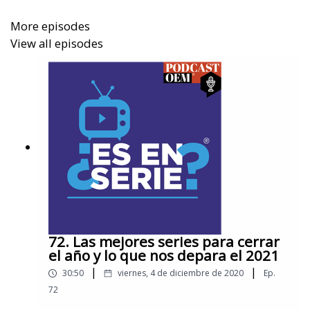
Si prefieres parodias musicales puedes
More episodes
ver
Eurovisión: la historia de Fire Saga
, disponible en
View all episodes
Netflix.
Por su parte, Amazon Prime Video presenta la
comedia mexicana
Cómo sobrevivir soltero
, una
producción de los hermanos Zurita.
72. Las mejores series para cerrar
el año y lo que nos depara el 2021
|
|
30:50
viernes, 4 de diciembre de 2020
Ep.
72