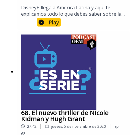
Disney+ llega a América Latina y aquí te
explicamos todo lo que debes saber sobre la
nueva plataforma de streaming que
Play
competirá contra Netflix.Por su parte, Netflix
se prepara para el estreno de la cuarta
temporada de The Crown, y Amazon Prime
Video presenta las seis temporadas de The
Americans.
68. El nuevo thriller de Nicole
Kidman y Hugh Grant
|
|
27:42
jueves, 5 de noviembre de 2020
Ep.
68