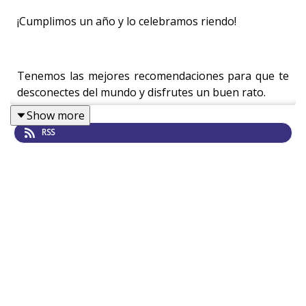
¡Cumplimos un año y lo celebramos riendo!
Tenemos las mejores recomendaciones para que te
desconectes del mundo y disfrutes un buen rato.
Show more
RSS
En Netflix podrás ver
Hannah Gadsby: Douglas
un
especial de comedia presentando a la mujer
australiana que redefinió el stand up.
En la misma plataforma podrás ver
Fuerza Espacial
,
una serie enfocada en parodiar las decisiones de
Trump en materia espacial.