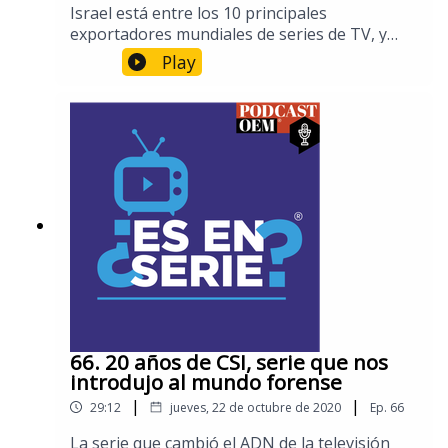
Israel está entre los 10 principales
exportadores mundiales de series de TV, y
cada vez más plataformas de streaming están
Play
adquiriendo sus producciones
originales. Entre las opciones que pueden
encontrar en Netflix están Fauda, Cuando los
héroes vuelan, Shtisel y la serie documental El
Mosad.Una serie popular en Amazon Prime
Video es la comedia romántica The Baker and
The Beauty.En Apple TV+ está disponible
Tehran, un thriller sobre el conflicto entre
Israel e Irán.Por su parte, HBO hace una
apuesta arriesgada con Our Boys, que aborda
uno de los conflictos más sensibles entre
Israel y Palestina.
66. 20 años de CSI, serie que nos
introdujo al mundo forense
|
|
29:12
jueves, 22 de octubre de 2020
Ep.
66
La serie que cambió el ADN de la televisión