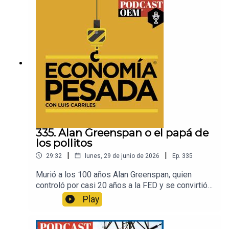
que hoy se enfrenta tiene que ver con las
decisiones de la administración de Trump de
imponer aranceles sectoriales.Una conversación
con Adriana García, analista y jefa de México
¿cómo vamos?Visita la sección
de Finanzas de El Sol de México para estar al día
del contexto económico.
335. Alan Greenspan o el papá de
los pollitos
|
|
29:32
lunes, 29 de junio de 2026
Ep.
335
Murió a los 100 años Alan Greenspan, quien
controló por casi 20 años a la FED y se convirtió
en uno de los íconos del liberalismo
Play
económico. No era amigo de la transparencia,
pero sí de los números y de los indicadores. Su
influencia global en medio de las crisis de los