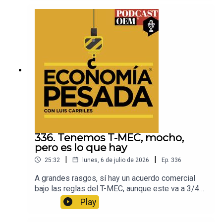
asaltados en su primer día en Rusia y pierden
todo lo que traían. No te pierdas las historias más
interesantes en el mundo del deporte, visita
Esto, el diario de los deportistas.
336. Tenemos T-MEC, mocho,
pero es lo que hay
|
|
25:32
lunes, 6 de julio de 2026
Ep.
336
A grandes rasgos, sí hay un acuerdo comercial
bajo las reglas del T-MEC, aunque este va a 3/4
de velocidad y es muy probable que a partir de
Play
las elecciones de noviembre en Estados Unidos
cambien las cosas.Y es que el principal problema