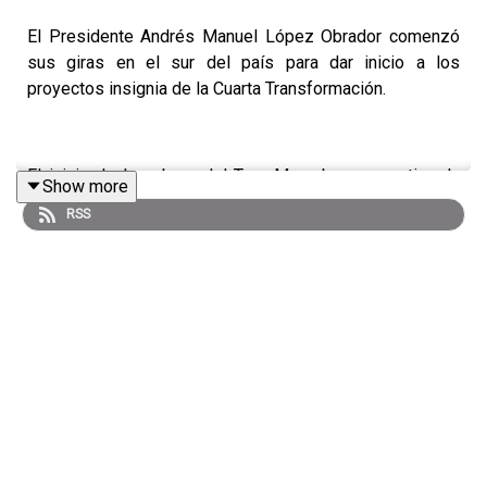
El Presidente Andrés Manuel López Obrador comenzó
sus giras en el sur del país para dar inicio a los
proyectos insignia de la Cuarta Transformación.
El inicio de las obras del Tren Maya busca reactivar la
Show more
economía en la zona sur del país, pero su desarrollo ha
RSS
generado grandes dudas, al igual que otros proyectos
del presidente.
Luis Carriles, Director de La Prensa, Mario Alavez,
coeditor de Finanzas de El Sol de México, y Enrique
Hernández, reportero de El Sol de México, explican de
qué manera se llevan a cabo los proyectos que
"salvarán" la economía mexicana.