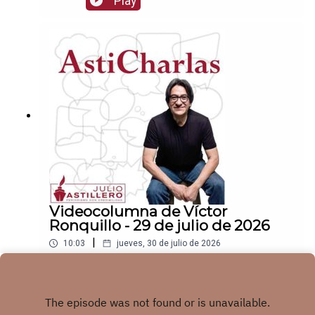
Play
Patreon:https://www.patreon.com/julioastilleroEnl
ace para hacer donaciones vía
PayPal:https://www.paypal.me/julioastilleroCuent
a para hacer transferencias a cuenta BBVA a
nombre de Julio Hernández López:
1539408017CLABE: 012 320 01539408017
2Tienda:https://julioastillerotienda.com/
Videocolumna de Víctor
Ronquillo - 29 de julio de 2026
|
10:03
jueves, 30 de julio de 2026
¿Periodismo para el negocio o para las
audiencias? | Víctor RonquilloEnlace para apoyar
vía
Play
Patreon:https://www.patreon.com/julioastilleroEnl