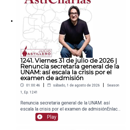
nombre de Julio Hernández López:
1539408017CLABE: 012 320 01539408017
2Tienda:https://julioastillerotienda.com/
1241. Viernes 31 de julio de 2026 |
Renuncia secretaria general de la
UNAM: así escala la crisis por el
examen de admisión
|
|
01:00:46
sábado, 1 de agosto de 2026
Season
1
,
Ep.
1241
Renuncia secretaria general de la UNAM: así
escala la crisis por el examen de admisiónEnlace
para apoyar vía
Play
Patreon:https://www.patreon.com/julioastilleroEnl
ace para hacer donaciones vía