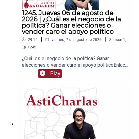
1245. Jueves 06 de agosto de
2026 | ¿Cuál es el negocio de la
política? Ganar elecciones o
vender caro el apoyo político
|
|
29:10
viernes, 7 de agosto de 2026
Season
1
,
Ep.
1245
¿Cuál es el negocio de la política? Ganar
elecciones o vender caro el apoyo políticoEnlace
para apoyar vía
Play
Patreon:https://www.patreon.com/julioastilleroEnl
ace para hacer donaciones vía
PayPal:https://www.paypal.me/julioastilleroCuent
a para hacer transferencias a cuenta BBVA a
nombre de Julio Hernández López:
1539408017CLABE: 012 320 01539408017
2Tienda:https://julioastillerotienda.com/