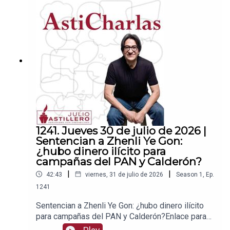
PayPal:https://www.paypal.me/julioastilleroCuent
a para hacer transferencias a cuenta BBVA a
nombre de Julio Hernández López:
1539408017CLABE: 012 320 01539408017
2Tienda:https://julioastillerotienda.com/
1241. Jueves 30 de julio de 2026 |
Sentencian a Zhenli Ye Gon:
¿hubo dinero ilícito para
campañas del PAN y Calderón?
|
|
42:43
viernes, 31 de julio de 2026
Season
1
,
Ep.
1241
Sentencian a Zhenli Ye Gon: ¿hubo dinero ilícito
para campañas del PAN y Calderón?Enlace para
apoyar vía