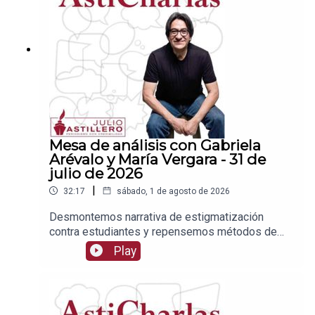
1539408017CLABE: 012 320 01539408017
2Tienda:https://julioastillerotienda.com/
Mesa de análisis con Gabriela
Arévalo y María Vergara - 31 de
julio de 2026
|
32:17
sábado, 1 de agosto de 2026
Desmontemos narrativa de estigmatización
contra estudiantes y repensemos métodos de
admisiónEnlace para apoyar vía
Play
Patreon:https://www.patreon.com/julioastilleroEnl
ace para hacer donaciones vía
PayPal:https://www.paypal.me/julioastilleroCuent
a para hacer transferencias a cuenta BBVA a