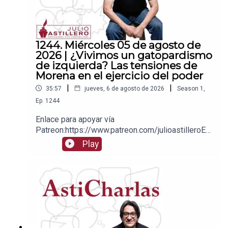
1244. Miércoles 05 de agosto de
2026 | ¿Vivimos un gatopardismo
de izquierda? Las tensiones de
Morena en el ejercicio del poder
|
|
35:57
jueves, 6 de agosto de 2026
Season
1
,
Ep.
1244
Enlace para apoyar vía
Patreon:https://www.patreon.com/julioastilleroEnl
ace para hacer donaciones vía
Play
PayPal:https://www.paypal.me/julioastilleroCuent
a para hacer transferencias a cuenta BBVA a
nombre de Julio Hernández López:
1539408017CLABE: 012 320 01539408017
2Tienda:https://julioastillerotienda.com/