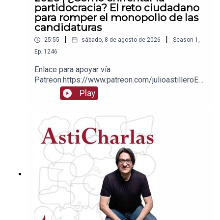
partidocracia? El reto ciudadano
para romper el monopolio de las
candidaturas
|
|
25:55
sábado, 8 de agosto de 2026
Season
1
,
Ep.
1246
Enlace para apoyar vía
Patreon:https://www.patreon.com/julioastilleroEnl
ace para hacer donaciones vía
Play
PayPal:https://www.paypal.me/julioastilleroCuent
a para hacer transferencias a cuenta BBVA a
nombre de Julio Hernández López:
1539408017CLABE: 012 320 01539408017
2Tienda:https://julioastillerotienda.com/