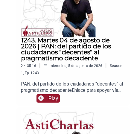
1243. Martes 04 de agosto de
2026 | PAN: del partido de los
ciudadanos "decentes" al
pragmatismo decadente
|
|
35:16
miércoles, 5 de agosto de 2026
Season
1
,
Ep.
1243
PAN: del partido de los ciudadanos "decentes" al
pragmatismo decadenteEnlace para apoyar vía
Patreon:https://www.patreon.com/julioastilleroEnl
Play
ace para hacer donaciones vía
PayPal:https://www.paypal.me/julioastilleroCuent
a para hacer transferencias a cuenta BBVA a
nombre de Julio Hernández López:
1539408017CLABE: 012 320 01539408017