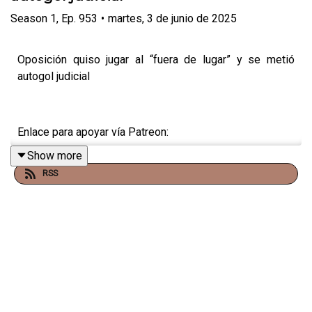
Season
1
,
Ep.
953
•
martes, 3 de junio de 2025
Oposición quiso jugar al “fuera de lugar” y se metió
autogol judicial
Enlace para apoyar vía Patreon:
Show more
https://www.patreon.com/julioastillero
RSS
Enlace para hacer donaciones vía PayPal:
https://www.paypal.me/julioastillero
Cuenta para hacer transferencias a cuenta BBVA a