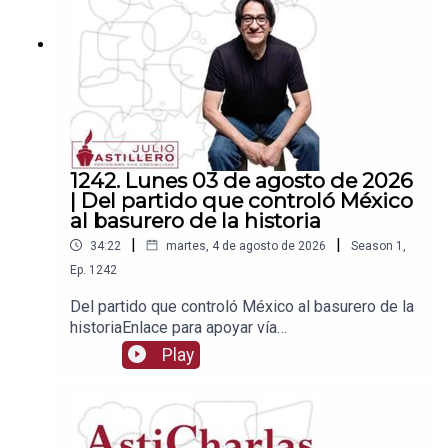
2Tienda:https://julioastillerotienda.com/
1242. Lunes 03 de agosto de 2026
| Del partido que controló México
al basurero de la historia
|
|
34:22
martes, 4 de agosto de 2026
Season
1
,
Ep.
1242
Del partido que controló México al basurero de la
historiaEnlace para apoyar vía
Patreon:https://www.patreon.com/julioastilleroEnl
Play
ace para hacer donaciones vía
PayPal:https://www.paypal.me/julioastilleroCuent
a para hacer transferencias a cuenta BBVA a
nombre de Julio Hernández López: