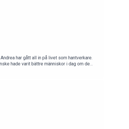
Andrea har gått all in på livet som hantverkare.
anske hade varit bättre människor i dag om de
 avsnitt 649!REKLAM FÖR BOOKBEAT - Gå in på
äller nya kunder. Efter gratisperioden kostar