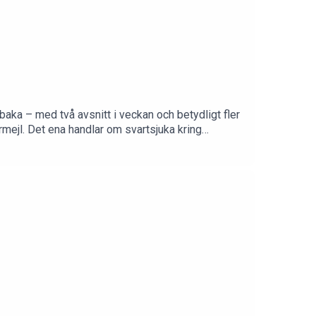
lbaka – med två avsnitt i veckan och betydligt fler
armejl. Det ena handlar om svartsjuka kring
s intresse för träning och sport. Hur mycket ska
okbeat.se och ange koden "mathildaandrea" när
kBeat från 99 kr/mån. Ingen bindningstid.