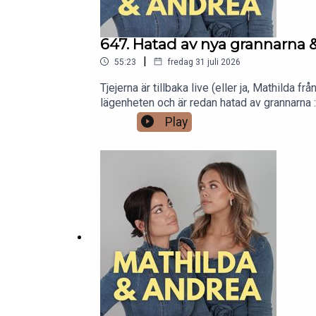
647. Hatad av nya grannarna 
|
55:23
fredag 31 juli 2026
Tjejerna är tillbaka live (eller ja, Mathilda 
lägenheten och är redan hatad av grannarna :)
hotellgästerna – inte minst de med brittisk
Play