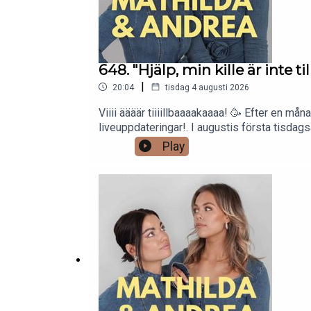
648. "Hjälp, min kille är inte ti
|
20:04
tisdag 4 augusti 2026
Viiii äääär tiiiillbaaaakaaaa! 🥳 Efter en må
liveuppdateringar!. I augustis första tisdags
pojkvännens relation till en kvinnlig kollega
Play
man egentligen ha gemensamt, och får man
du skapar ett konto så får du 60 dagar grati