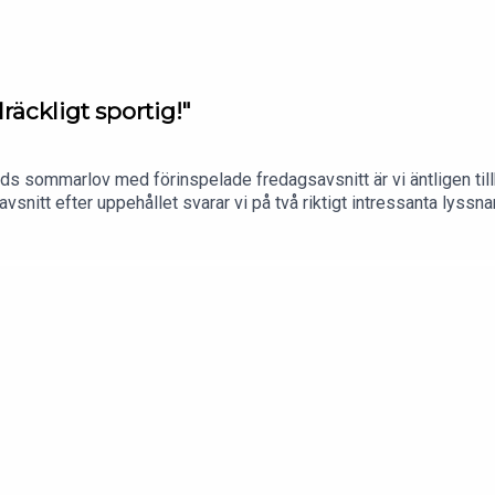
llräckligt sportig!"
nads sommarlov med förinspelade fredagsavsnitt är vi äntligen til
avsnitt efter uppehållet svarar vi på två riktigt intressanta lyssn
, och det andra om känslan av att ens partner inte riktigt delar en
 försöka ändra sin partner?REKLAM FÖR BOOKBEAT - Gå in på bo
s! Erbjudandet gäller nya kunder. Efter gratisperioden kostar Boo