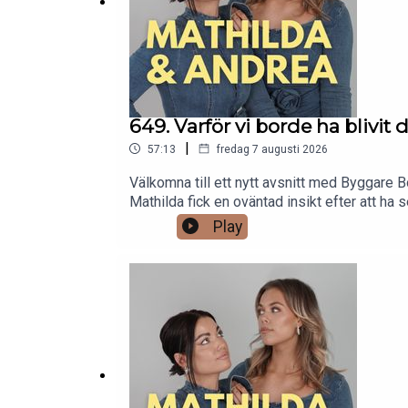
649. Varför vi borde ha blivi
|
57:13
fredag 7 augusti 2026
Välkomna till ett nytt avsnitt med Byggare B
Mathilda fick en oväntad insikt efter att h
själva hade blivit dumpade. Vad har de ege
Play
bookbeat.se och ange koden "mathildaandrea" 
BookBeat från 99 kr/mån. Ingen bindningstid