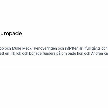
t dumpade
ob och Mulle Meck! Renoveringen och inflytten är i full gång, och 
a sett en TikTok och började fundera på om både hon och Andrea k
ntligen lärt sig av sina tidigare breakups? Varmt välkomna till
när du skapar ett konto så får du 60 dagar gratis! Erbjudandet g
.