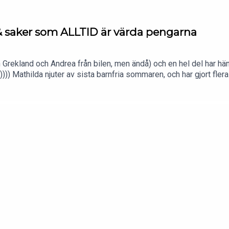
& saker som ALLTID är värda pengarna
från Grekland och Andrea från bilen, men ändå) och en hel del har hän
))) Mathilda njuter av sista barnfria sommaren, och har gjort fler
 härkomst.