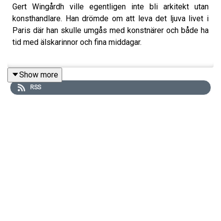
Gert Wingårdh ville egentligen inte bli arkitekt utan
konsthandlare. Han drömde om att leva det ljuva livet i
Paris där han skulle umgås med konstnärer och både ha
tid med älskarinnor och fina middagar.
Show more
Själv kommer han från en av Göteborgs rikaste familjer
RSS
utan att få något gratis, inte ens en borgen när familjen
skulle köpa hus.
Hur blir man då en bra arkitekt? Enligt Gert är det genom
att vara en bra lyssnare och gå förbi det sagda och
leverera det outtalade. Något som han uppenbarligen
lyckats med bättre än någon annan i Sverige.
Riktigt känd för den breda publiken blev han först genom