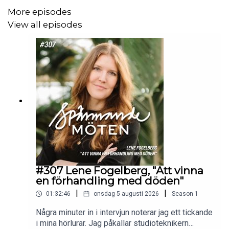
programmet Husdrömmar i SVT. Där är hans roll att vara
More episodes
expert, men han har också själv fått inspiration i
View all episodes
programmet som han använt i sina egna projekt.
Vi pratar också om den sedelärande vattenritualen för
arkitektstudenter, språkresan till Frankrike, farfar som
fick ett kalkbrott som betalning för en spelskuld,
arkitektupproret, vilken byggnad han är mest nöjd med
och hur husen i den 4000 år gamla staden Ur lätt skulle
kunna möbleras med IKEA-möbler.
#307 Lene Fogelberg, "Att vinna
en förhandling med döden"
|
|
01:32:46
onsdag 5 augusti 2026
Season
1
Moderator: Gunnar Oesterreich
Några minuter in i intervjun noterar jag ett tickande
Musik: Mattias Klasson/Daniel Olsen
i mina hörlurar. Jag påkallar studioteknikern