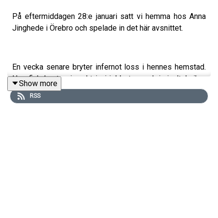
På eftermiddagen 28:e januari satt vi hemma hos Anna
Jinghede i Örebro och spelade in det här avsnittet.
En vecka senare bryter infernot loss i hennes hemstad.
Hon fick kasta sig rakt in i jobbet som kriminaltekniker
Show more
och vårt samtal blev därmed aktuellt på ett väldigt otäckt
RSS
sätt.
Anna Jinghede gjorde en bucketlist när hon 2004
jobbade med att identifiera de omkomna från
tsunamikatastrofen. Därför är hon tandläkaren som blev
rättsodontolog, polis och deckarförfattare.
Hon har ägnat en stor del av sitt liv till att undersöka