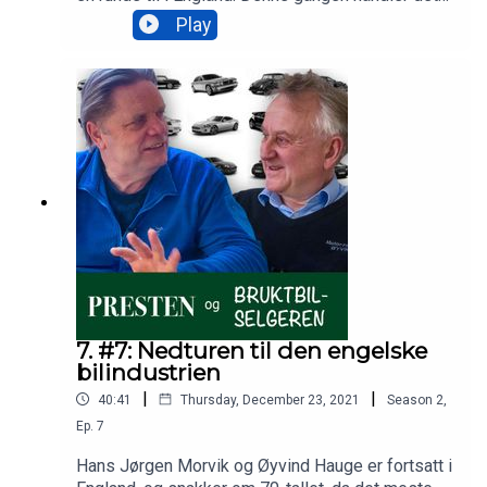
mest om Jaguar, Aston Martin og Lotus, altså
Play
engelske biler med skikkelig fres.
7. #7: Nedturen til den engelske
bilindustrien
|
|
40:41
Thursday, December 23, 2021
Season
2
,
Ep.
7
Hans Jørgen Morvik og Øyvind Hauge er fortsatt i