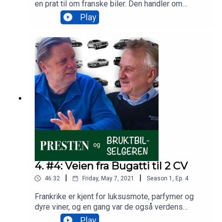
en prat til om franske biler. Den handler om
spesielle bedriftsledere, merkelige modellutvalg,
Play
og en finurlig motor.
4. #4: Veien fra Bugatti til 2 CV
|
|
46:32
Friday, May 7, 2021
Season
1
,
Ep.
4
Frankrike er kjent for luksusmote, parfymer og
dyre viner, og en gang var de også verdens
fremste leverandør av luksusbiler. Men så
Play