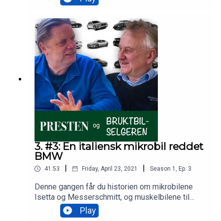
skjedde det noe - som ga oss 2CV og Renault 4.
De to går i gang med merkelige Frankrike.
3. #3: En italiensk mikrobil reddet
BMW
|
|
41:53
Friday, April 23, 2021
Season
1
,
Ep.
3
Denne gangen får du historien om mikrobilene
Isetta og Messerschmitt, og muskelbilene til
Lancia, Maserati og Lamborghini. Og et par
Play
bekjennelser.