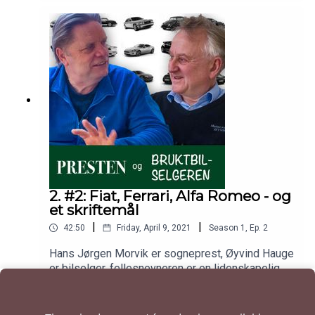
2. #2: Fiat, Ferrari, Alfa Romeo - og
et skriftemål
|
|
42:50
Friday, April 9, 2021
Season
1
,
Ep.
2
Hans Jørgen Morvik er sogneprest, Øyvind Hauge
er bilselger, fellesnevneren er en lidenskapelig
interesse for biler og bilhistorie. Begge er fulle av
Play
fakta, fortellinger og anekdoter, som de har
bestemt seg for å dele. Det viktigste først,