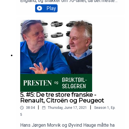
England, og snakker om 70-tallet, da det meste
gikk galt for engelsk bilindustri.
Play
5. #5: De tre store franske -
Renault, Citroën og Peugeot
|
|
38:04
Thursday, June 17, 2021
Season
1
,
Ep.
5
Hans Jørgen Morvik og Øyvind Hauge måtte ha