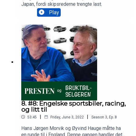
Japan, fordi skipsrederne trengte last.
Play
8. #8: Engelske sportsbiler, racing,
og litt til
|
|
53:45
Friday, June 3, 2022
Season
3
,
Ep.
8
Hans Jørgen Morvik og Øyvind Hauge måtte ha
en runde til i England. Denne gangen handler det