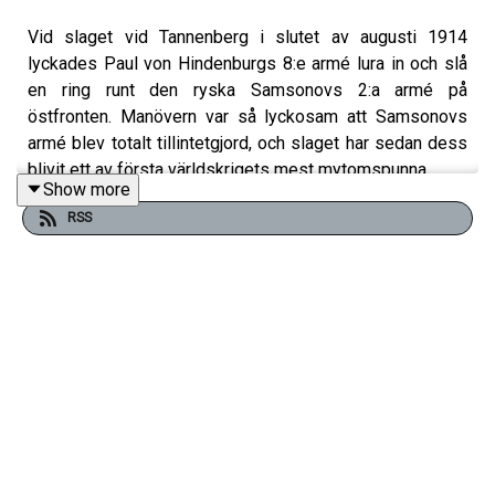
Vid slaget vid Tannenberg i slutet av augusti 1914
lyckades Paul von Hindenburgs 8:e armé lura in och slå
en ring runt den ryska Samsonovs 2:a armé på
östfronten. Manövern var så lyckosam att Samsonovs
armé blev totalt tillintetgjord, och slaget har sedan dess
blivit ett av första världskrigets mest mytomspunna.
Show more
RSS
Slaget ledde omedelbart till politiska förvecklingar, och
för den pensionerade officeren Hindenburg blev slaget
starten på en lång politisk karriär som vi får anledning att
återkomma till senare i vår serie om första världskriget.
I dagens avsnitt av Militärhistoriepodden berättar
idéhistorikern Peter Bennesved och professorn i historia
Martin Hårdstedt om Slaget vid Tannenberg 1914.