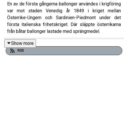
En av de första gångerna ballonger användes i krigföring
var mot staden Venedig år 1849 i kriget mellan
Österrike-Ungern och Sardinien-Piedmont under det
första italienska frihetskriget. Där släppte österrikarna
från båtar ballonger lastade med sprängmedel.
Show more
RSS
Under de senaste åren har drönare blivit allt viktigare i
krigföringen. Rysslands fullskaliga invasion av Ukraina
2022 har sporrat utvecklingen av drönartekniken. Men hur
gammal är historien om drönarna, och när skedde
egentligen den första drönarattacken i krig?
I detta avsnitt av Militärhistoriepodden diskuterar
idéhistorikern Peter Bennesved och professorn i historia
Martin Hårdstedt de första trevande stegen i
drönartekniken med särskilt fokus på användningen av