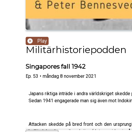
Play
Militärhistoriepodden
Singapores fall 1942
Ep.
53
•
måndag 8 november 2021
Japans riktiga inträde i andra världskriget skedde
Sedan 1941 engagerade man sig även mot Indokina,
Attacken skedde på bred front och den ursprungli
holländsk och amerikansk ägo (det som idag ingår i 