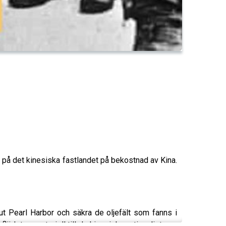
t på det kinesiska fastlandet på bekostnad av Kina.
ut Pearl Harbor och säkra de oljefält som fanns i
lödet av materiell till de kinesiska nationalisterna