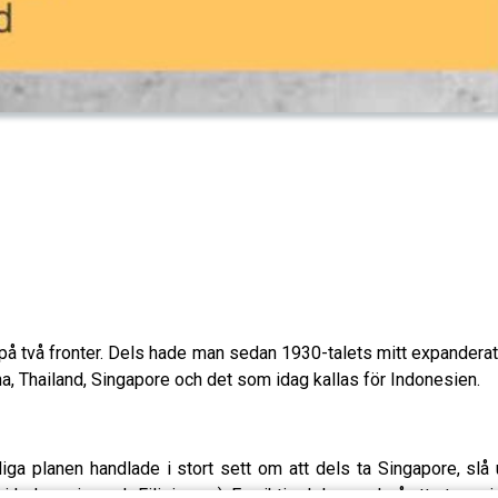
 på två fronter. Dels hade man sedan 1930-talets mitt expandera
 Thailand, Singapore och det som idag kallas för Indonesien.
ga planen handlade i stort sett om att dels ta Singapore, slå 
Indonesien och Filipinerna). En viktig del var också att strypa inf