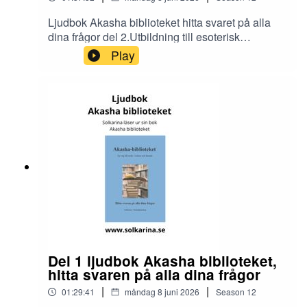
Ljudbok Akasha biblioteket hitta svaret på alla
dina frågor del 2.Utbildning till esoterisk
rådgivare och dimensionsmedium
Play
https://solkarina.se/produkt/dimensionell-
kunskap/Donationer skickar du till 123 007 90 61
Sinnligkunskap, TACKMin facebook grupp
https://www.facebook.com/groups/16251419920
40360.Solkarina Sinnligkunskap®
//.http://www.medireiki.sehttp://www.solkarina.seh
ttp://www.sannessens.se min digitala
kursgårdInstagram:
http://www.instagram.com/iamsolkarina.seFaceb
ook: https://www.facebook.com/profile.php?
id=61573215027349Youtube:
https://www.youtube.com/@solkarinaKalender:htt
ps://solkarina.se/kalender/
Del 1 ljudbok Akasha biblioteket,
hitta svaren på alla dina frågor
|
|
01:29:41
måndag 8 juni 2026
Season
12