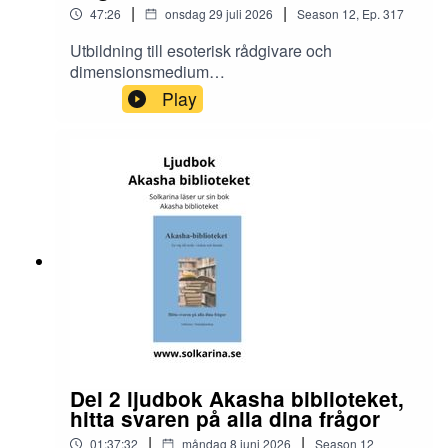
|
|
47:26
onsdag 29 juli 2026
Season
12
,
Ep.
317
Utbildning till esoterisk rådgivare och
dimensionsmedium
https://solkarina.se/produkt/dimensionell-
Play
kunskap/Shamansk ettårig utbildning
https://solkarina.se/produkt/shamansk-
utbildning/Donationer skickar du till 123 007 90
61 Sinnligkunskap, TACK.Solkarina
Sinnligkunskap®
//.http://www.medireiki.sehttp://www.solkarina.seh
ttp://www.sannessens.se min digitala
kursgårdInstagram:
http://www.instagram.com/iamsolkarina.seFaceb
ook: https://www.facebook.com/profile.php?
id=61573215027349Youtube:
https://www.youtube.com/@solkarinaKalender:htt
ps://solkarina.se/kalender/
Del 2 ljudbok Akasha biblioteket,
hitta svaren på alla dina frågor
|
|
01:37:32
måndag 8 juni 2026
Season
12