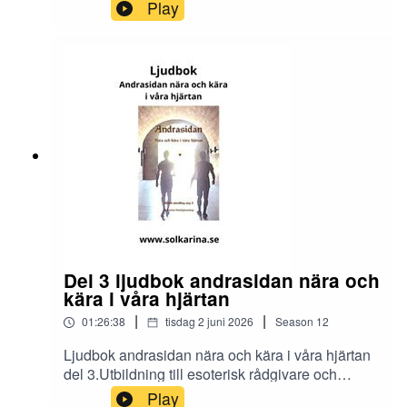
och dimensionsmedium
Play
https://solkarina.se/produkt/dimensionell-
kunskap/Donationer skickar du till 123 007 90 61
Sinnligkunskap, TACKMin facebook grupp
https://www.facebook.com/groups/16251419920
40360.Solkarina Sinnligkunskap®
//.http://www.medireiki.sehttp://www.solkarina.seh
ttp://www.sannessens.se min digitala
kursgårdInstagram:
http://www.instagram.com/iamsolkarina.seFaceb
ook: https://www.facebook.com/profile.php?
id=61573215027349Youtube:
https://www.youtube.com/@solkarinaKalender:htt
ps://solkarina.se/kalender/
Del 3 ljudbok andrasidan nära och
kära i våra hjärtan
|
|
01:26:38
tisdag 2 juni 2026
Season
12
Ljudbok andrasidan nära och kära i våra hjärtan
del 3.Utbildning till esoterisk rådgivare och
dimensionsmedium
Play