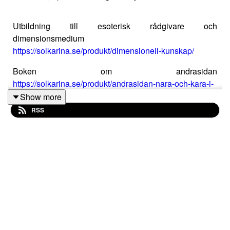
Utbildning till esoterisk rådgivare och
dimensionsmedium
https://solkarina.se/produkt/dimensionell-kunskap/
Boken om andrasidan
https://solkarina.se/produkt/andrasidan-nara-och-kara-i-
vara-hjartan/
Show more
RSS
Donationer skickar du till 123 007 90 61
Sinnligkunskap, TACK
.
Solkarina Sinnligkunskap® //
.
http://www.medireiki.se