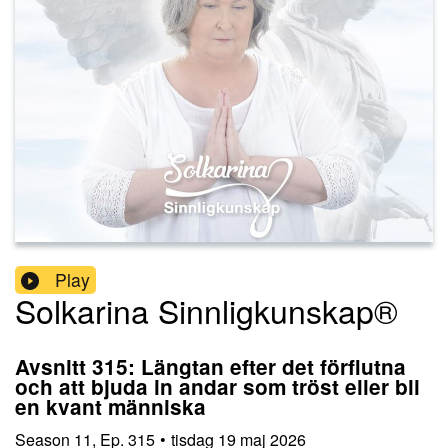
Play
Solkarina Sinnligkunskap®
Avsnitt 315: Längtan efter det förflutna
och att bjuda in andar som tröst eller bli
en kvant människa
Season
11
,
Ep.
315
•
tisdag 19 maj 2026