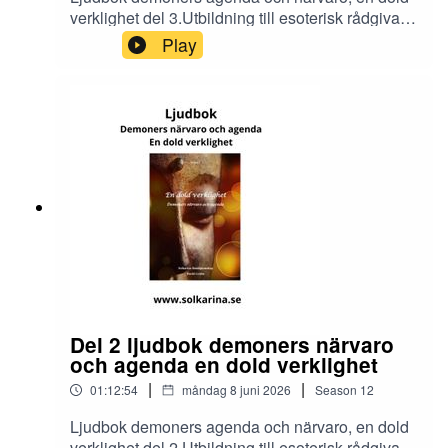
verklighet del 3.Utbildning till esoterisk rådgivare
och dimensionsmedium
Play
https://solkarina.se/produkt/dimensionell-
kunskap/Donationer skickar du till 123 007 90 61
Sinnligkunskap, TACKMin facebook grupp
https://www.facebook.com/groups/16251419920
40360.Solkarina Sinnligkunskap®
//.http://www.medireiki.sehttp://www.solkarina.seh
ttp://www.sannessens.se min digitala
kursgårdInstagram:
http://www.instagram.com/iamsolkarina.seFaceb
ook: https://www.facebook.com/profile.php?
id=61573215027349Youtube:
https://www.youtube.com/@solkarinaKalender:htt
ps://solkarina.se/kalender/
Del 2 ljudbok demoners närvaro
och agenda en dold verklighet
|
|
01:12:54
måndag 8 juni 2026
Season
12
Ljudbok demoners agenda och närvaro, en dold
verklighet del 2.Utbildning till esoterisk rådgivare