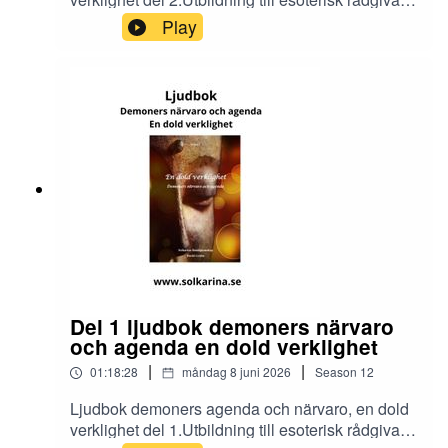
och dimensionsmedium
Play
https://solkarina.se/produkt/dimensionell-
kunskap/Donationer skickar du till 123 007 90 61
Sinnligkunskap, TACKMin facebook grupp
https://www.facebook.com/groups/16251419920
40360.Solkarina Sinnligkunskap®
//.http://www.medireiki.sehttp://www.solkarina.seh
ttp://www.sannessens.se min digitala
kursgårdInstagram:
http://www.instagram.com/iamsolkarina.seFaceb
ook: https://www.facebook.com/profile.php?
id=61573215027349Youtube:
https://www.youtube.com/@solkarinaKalender:htt
ps://solkarina.se/kalender/
Del 1 ljudbok demoners närvaro
och agenda en dold verklighet
|
|
01:18:28
måndag 8 juni 2026
Season
12
Ljudbok demoners agenda och närvaro, en dold
verklighet del 1.Utbildning till esoterisk rådgivare