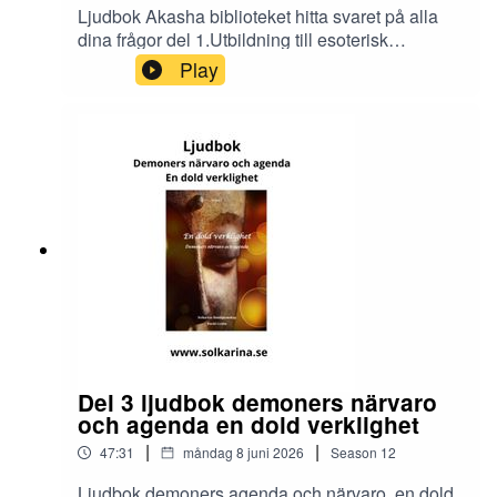
Ljudbok Akasha biblioteket hitta svaret på alla
dina frågor del 1.Utbildning till esoterisk
rådgivare och dimensionsmedium
Play
https://solkarina.se/produkt/dimensionell-
kunskap/Donationer skickar du till 123 007 90 61
Sinnligkunskap, TACKMin facebook grupp
https://www.facebook.com/groups/16251419920
40360.Solkarina Sinnligkunskap®
//.http://www.medireiki.sehttp://www.solkarina.seh
ttp://www.sannessens.se min digitala
kursgårdInstagram:
http://www.instagram.com/iamsolkarina.seFaceb
ook: https://www.facebook.com/profile.php?
id=61573215027349Youtube:
https://www.youtube.com/@solkarinaKalender:htt
ps://solkarina.se/kalender/
Del 3 ljudbok demoners närvaro
och agenda en dold verklighet
|
|
47:31
måndag 8 juni 2026
Season
12
Ljudbok demoners agenda och närvaro, en dold