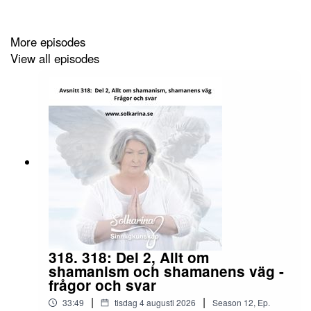
http://www.solkarina.se
http://www.sannessens.se
min digitala kursgård
More episodes
Instagram:
http://www.instagram.com/iamsolkarina.se
View all episodes
Facebook:
https://www.facebook.com/profile.php?
id=61573215027349
Youtube:
https://www.youtube.com/@solkarina
Kalender:
https://solkarina.se/kalender/
318. 318: Del 2, Allt om
shamanism och shamanens väg -
frågor och svar
|
|
33:49
tisdag 4 augusti 2026
Season
12
,
Ep.