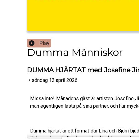
Play
Dumma Människor
DUMMA HJÄRTAT med Josefine Ji
•
söndag 12 april 2026
Missa inte! Månadens gäst är artisten Josefine Jin
man egentligen lasta på sina partner, och hur myc
Dumma hjärtat är ett format där Lina och Björn bj
förhoppningsvis lär vi oss alla nåt på kuppen. Av