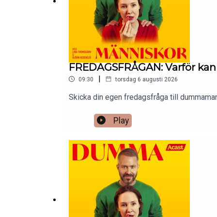
För en reklamfri upplevelse klicka här: https://
FREDAGSFRÅGAN: Varför kan h
|
09:30
torsdag 6 augusti 2026
Skicka din egen fredagsfråga till dummam
Play