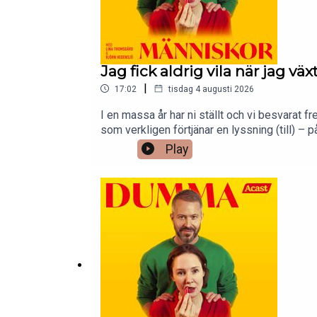
Jag fick aldrig vila när jag v
|
17:02
tisdag 4 augusti 2026
I en massa år har ni ställt och vi besvarat f
som verkligen förtjänar en lyssning (till) 
dummamanniskor@gmail.com.
Play