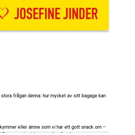
n stora frågan denna: hur mycket av sitt bagage kan
bekymmer eller ämne som vi har ett gott snack om –
s i Dumma människors vanliga feed.