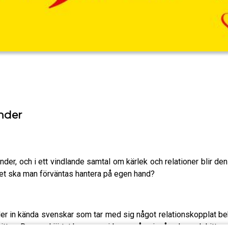
nder
der, och i ett vindlande samtal om kärlek och relationer blir de
ket ska man förväntas hantera på egen hand?
uder in kända svenskar som tar med sig något relationskopplat 
snitt av Dumma hjärtat kommer cirka en gång i månaden och hitta