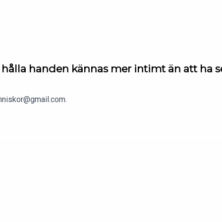
dummamanniskor.supercast.com/
ålla handen kännas mer intimt än att ha s
anniskor@gmail.com.