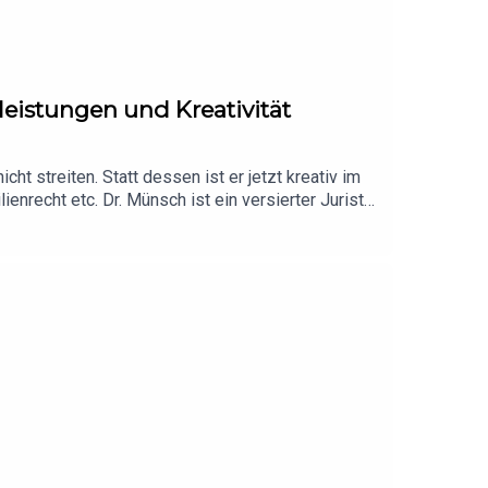
leistungen und Kreativität
t streiten. Statt dessen ist er jetzt kreativ im
nrecht etc. Dr. Münsch ist ein versierter Jurist,
rädikat hörenswert!Hier findet Ihr die Sozietät: