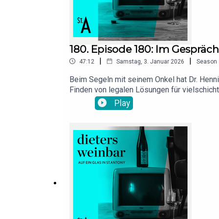
180. Episode 180: Im Gespräch
|
|
47:12
Samstag, 3. Januar 2026
Season
Beim Segeln mit seinem Onkel hat Dr. Hennin
Finden von legalen Lösungen für vielschicht
der seinen Job liebt und deshalb so leidensc
Play
https://dilling-muench.de/