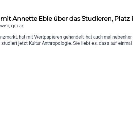
 mit Annette Eble über das Studieren, Platz
son
3
,
Ep.
179
anzmarkt, hat mit Wertpapieren gehandelt, hat auch mal nebenher
ie studiert jetzt Kultur Anthropologie. Sie liebt es, dass auf einm
ichtig mit dem Master abzuschließen. Eine wahre Moritat über di
 ist viel zu neugierig, um das nicht zu tun. Und wie das so ist, 