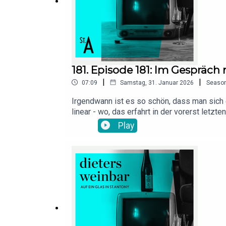
181. Episode 181: Im Gespräc
|
|
07:09
Samstag, 31. Januar 2026
Seaso
Irgendwann ist es so schön, dass man sich 
linear - wo, das erfahrt in der vorerst let
trinken?"Das solltet Ihr mal auf Instagram
Play