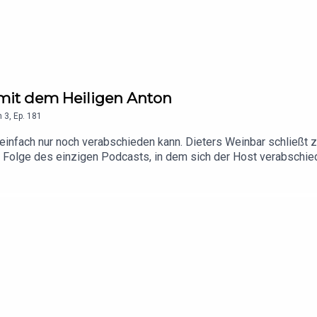
h mit dem Heiligen Anton
n
3
,
Ep.
181
einfach nur noch verabschieden kann. Dieters Weinbar schließt z
zten Folge des einzigen Podcasts, in dem sich der Host verabschie
 auschecken: https://www.instagram.com/heiliger.anton/?hl=de