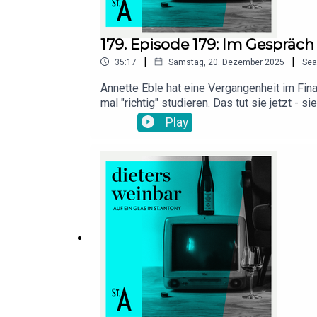
179. Episode 179: Im Gespräch
|
|
35:17
Samstag, 20. Dezember 2025
Sea
Annette Eble hat eine Vergangenheit im Fin
mal "richtig" studieren. Das tut sie jetzt - s
deswegen plant sie jetzt auch, das ganze r
Play
man entweder wahrnimmt oder eben nicht. Sie
das erfahrt Ihr hier!