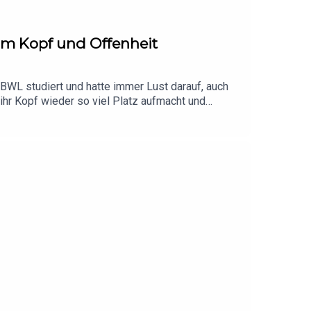
 im Kopf und Offenheit
 BWL studiert und hatte immer Lust darauf, auch
al ihr Kopf wieder so viel Platz aufmacht und
e Möglichkeiten, die das Leben einem gibt und die
ein Studium im fortgeschrittenen Alter zu machen,