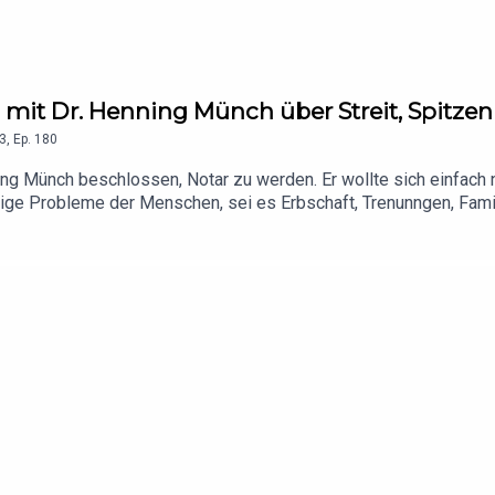
 mit Dr. Henning Münch über Streit, Spitzen
3
,
Ep.
180
g Münch beschlossen, Notar zu werden. Er wollte sich einfach nich
ige Probleme der Menschen, sei es Erbschaft, Trenunngen, Familie
haftlich darüber reden kann wie ein Künstler über seine Kunst. P