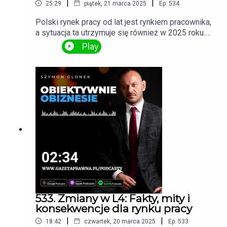
|
|
25:29
piątek, 21 marca 2025
Ep.
534
Polski rynek pracy od lat jest rynkiem pracownika,
a sytuacja ta utrzymuje się również w 2025 roku.
Jak zauważa Krzysztof Inglot, z Personnel
Play
Service, mimo wielu zmian na przestrzeni lat – od
polscy pracodawcy i pracownicy dostosowali się
do nowej rzeczywistości. Obecnie na rynku
funkcjonuje od 1,5 do 2 mln imigrantów, co
stanowi kluczowy element stabilizacji
zatrudnienia.
533. Zmiany w L4: Fakty, mity i
konsekwencje dla rynku pracy
|
|
18:42
czwartek, 20 marca 2025
Ep.
533