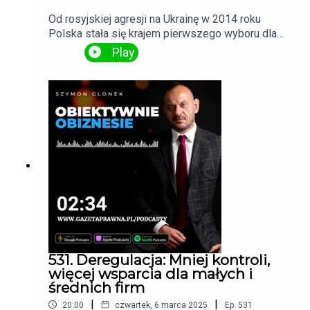
Od rosyjskiej agresji na Ukrainę w 2014 roku
Polska stała się krajem pierwszego wyboru dla
ukraińskich pracowników i przedsiębiorców.
Play
Obecnie 78% Ukraińców w Polsce jest aktywnych
zawodowo, a ich składki do Zakładu
Ubezpieczeń Społecznych (ZUS) stanowią około
5% wpływów do Funduszu Ubezpieczeń
Społecznych (FUS). Jakie jeszcze liczby
pokazują znaczenie ukraińskiej obecności dla
polskiej gospodarki?
531. Deregulacja: Mniej kontroli,
więcej wsparcia dla małych i
średnich firm
|
|
20:00
czwartek, 6 marca 2025
Ep.
531