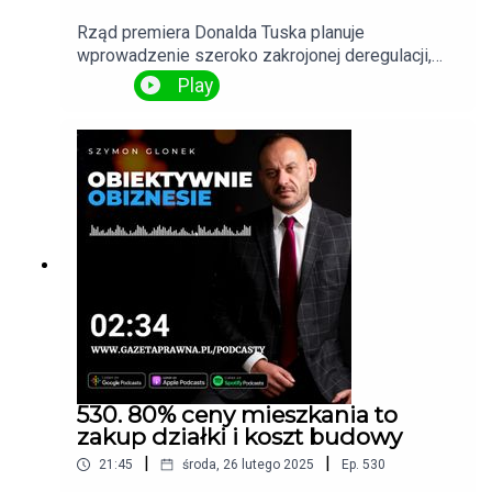
Rząd premiera Donalda Tuska planuje
wprowadzenie szeroko zakrojonej deregulacji,
która ma na celu poprawę warunków dla
Play
przedsiębiorców. Na początek ma zostać
przedstawionych około 300 priorytetowych
propozycji. Czy deregulacja faktycznie dojdzie do
skutku i jakie będą jej kluczowe aspekty? O tych
zagadnieniach w rozmowie z Szymonem
Glonkiem mówiła Hanna Mojsiuk, prezes
Północnej Izby Gospodarczej.
530. 80% ceny mieszkania to
zakup działki i koszt budowy
|
|
21:45
środa, 26 lutego 2025
Ep.
530