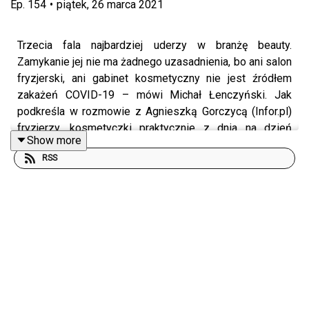
Ep.
154
•
piątek, 26 marca 2021
Trzecia fala najbardziej uderzy w branżę beauty.
Zamykanie jej nie ma żadnego uzasadnienia, bo ani salon
fryzjerski, ani gabinet kosmetyczny nie jest źródłem
zakażeń COVID-19 – mówi Michał Łenczyński. Jak
podkreśla w rozmowie z Agnieszką Gorczycą (Infor.pl)
fryzjerzy, kosmetyczki praktycznie z dnia na dzień
Show more
zostają pozbawieni możliwości pracy i zarabiania. A
RSS
realnej finansowej pomocy rządu na ten moment nie ma
– podsumowuje.
Michał Łenczyński
– reprezentant polskiej branży beauty
i założyciel Beauty Razem.
Autorka: Agnieszka Gorczyca