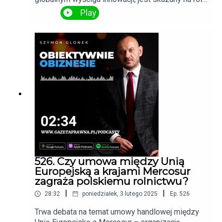
„skansenu świata”? Na to pytanie odpowiada
Play
Przemysław Pączek, prezes Nevomo, w
rozmowie z Szymonem Glonkiem dla
Forsal.pl.Kryzys przedsiębiorczości w
EuropiePodczas odbioru prestiżowej nagrody
gospodarczej Pączek zamiast entuzjastycznej
mowy ostrzegł, że Europa przegrywa w
globalnym wyścigu innowacji. Według niego
problemem nie jest brak przedsiębiorców, ale ich
ograniczone ambicje.
526. Czy umowa między Unią
Europejską a krajami Mercosur
zagraża polskiemu rolnictwu?
|
|
28:32
poniedziałek, 3 lutego 2025
Ep.
526
Trwa debata na temat umowy handlowej między