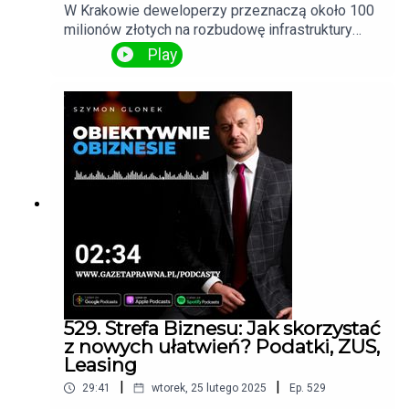
W Krakowie deweloperzy przeznaczą około 100
milionów złotych na rozbudowę infrastruktury
drogowej. To wynik porozumienia pomiędzy
Play
miastem a trzema firmami deweloperskimi:
Westa Investments, Atal i Inter-Bud. Inwestycja ta
ma poprawić komunikację na Klinach, jednym z
dynamicznie rozwijających się rejonów miasta.
529. Strefa Biznesu: Jak skorzystać
z nowych ułatwień? Podatki, ZUS,
Leasing
|
|
29:41
wtorek, 25 lutego 2025
Ep.
529