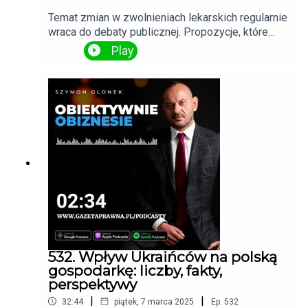
Temat zmian w zwolnieniach lekarskich regularnie
wraca do debaty publicznej. Propozycje, które
budzą emocje, obejmują m.in. wypłacanie pełnej
Play
pensji od pierwszego dnia choroby oraz
finansowanie świadczeń przez ZUS zamiast
pracodawcy. Czy te zmiany wejdą w życie i jakie
mogą mieć konsekwencje?
532. Wpływ Ukraińców na polską
gospodarkę: liczby, fakty,
perspektywy
|
|
32:44
piątek, 7 marca 2025
Ep.
532