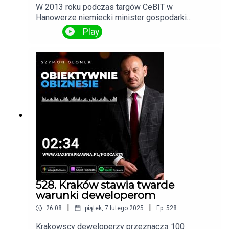
W 2013 roku podczas targów CeBIT w
Hanowerze niemiecki minister gospodarki
zwrócił się do polskiego wicepremiera ze
Play
słowami: "Nie chwalcie się tym, że w Polsce
można założyć firmę w jednym okienku, bo u nas
trwa to dwa tygodnie". Wtedy Polska wyprzedziła
zachodnie kraje w procesach dotyczących
zakładania jednoosobowych działalności
gospodarczych. Jak jednak wygląda sytuacja
dzisiaj, po 11 latach?
528. Kraków stawia twarde
warunki deweloperom
|
|
26:08
piątek, 7 lutego 2025
Ep.
528
Krakowscy deweloperzy przeznaczą 100