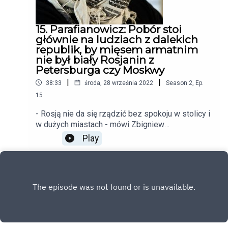
15. Parafianowicz: Pobór stoi
głównie na ludziach z dalekich
republik, by mięsem armatnim
nie był biały Rosjanin z
Petersburga czy Moskwy
|
|
38:33
środa, 28 września 2022
Season
2
,
Ep.
15
- Rosją nie da się rządzić bez spokoju w stolicy i
w dużych miastach - mówi Zbigniew
Parafianowicz. Tłumaczy też dlaczego
Play
Samarkanda odmieniła Putina i dlaczego Rosjanie
nie protestują. Przybliża rosyjski projekt
Mechaniczna Pomarańcza i wyjaśnia co
przemawia "za" a co "przeciw" scenariuszowi
użycia broni jądrowej przez Kreml.