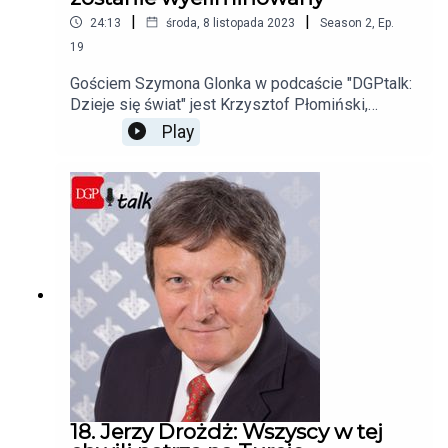
|
|
24:13
środa, 8 listopada 2023
Season
2
,
Ep.
19
Gościem Szymona Glonka w podcaście "DGPtalk:
Dzieje się świat" jest Krzysztof Płomiński,
Ambasador tytularny, Doradca dyplomatyczny
Play
Krajowej Izby Gospodarczej.
18. Jerzy Drożdż: Wszyscy w tej