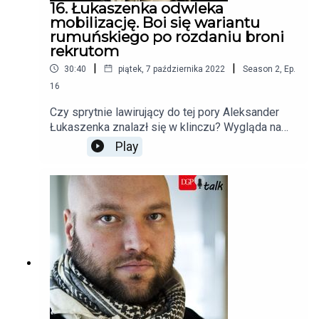
16. Łukaszenka odwleka
mobilizację. Boi się wariantu
rumuńskiego po rozdaniu broni
rekrutom
|
|
30:40
piątek, 7 października 2022
Season
2
,
Ep.
16
Czy sprytnie lawirujący do tej pory Aleksander
Łukaszenka znalazł się w klinczu? Wygląda na
to, że tzw. pakietnyj padchod, zawierający w
Play
sobie zarówno ofertę współpracy, jak i groźbę,
dosięga białoruskiego prezydenta coraz mocniej.