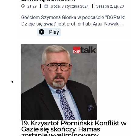
|
|
21:29
środa, 3 stycznia 2024
Season
2
,
Ep.
20
Gościem Szymona Glonka w podcaście "DGPtalk:
Dzieje się świat" jest prof. dr hab. Artur Nowak-
Far, Szkoła Główna Handlowa w Warszawie.
Play
19. Krzysztof Płomiński: Konflikt w
Gazie się skończy. Hamas
zostanie wyeliminowany