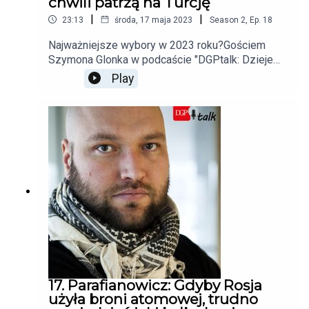
chwili patrzą na Turcję
|
|
23:13
środa, 17 maja 2023
Season
2
,
Ep.
18
Najważniejsze wybory w 2023 roku?Gościem
Szymona Glonka w podcaście "DGPtalk: Dzieje
się świat" jest Jerzy Drożdż, Ambasador
Play
Tytularny, Dyrektor Biura Współpracy z Zagranicą.
17. Parafianowicz: Gdyby Rosja
użyła broni atomowej, trudno