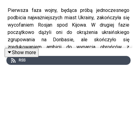
Pierwsza faza wojny, będąca próbą jednoczesnego
podbicia najważniejszych miast Ukrainy, zakończyła się
wycofaniem Rosjan spod Kijowa. W drugiej fazie
początkowo dążyli oni do okrążenia ukraińskiego
zgrupowania na Donbasie, ale skończyło się
zredukowaniem ambicji do wyparcia obrońców z
Show more
obwodu ługańskiego. Wszystko wskazuje na to, że
RSS
obecnie jesteśmy świadkami przejścia do trzeciej fazy
rosyjskiej inwazji. Dotychczas oczekiwano, że Kreml
nadal będzie się koncentrował na Donbasie i postara się
podbić resztę obwodu donieckiego. Jednak ostatnie
doniesienia wskazują, że równie dobrze ciężar wojny
może się przenieść na front południowy albo pod
Charków.