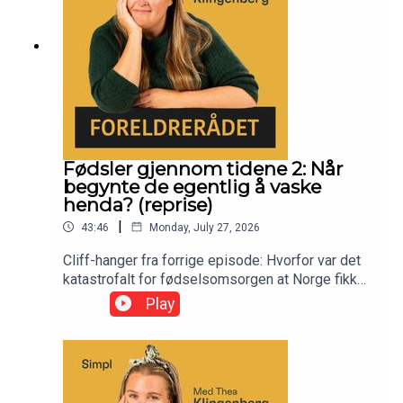
Fødsler gjennom tidene 2: Når
begynte de egentlig å vaske
henda? (reprise)
|
43:46
Monday, July 27, 2026
Cliff-hanger fra forrige episode: Hvorfor var det
katastrofalt for fødselsomsorgen at Norge fikk
sitt eget universitet? Torgrim Sørnes, pensjonert
Play
gynekolog og fødselslege, plukker opp tråden
tidlig på 1800-tallet, da sykehus var farlige på
grunn av null tro på bakterier, ingen håndvask og
blodige frakker som statussymbol. Keisersnitt,
fosterovervåkning og bedøvelse gjør etter hvert