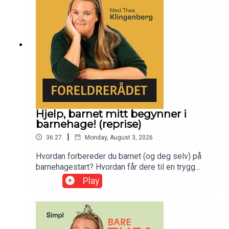
Hjelp, barnet mitt begynner i
barnehage! (reprise)
|
36:27
Monday, August 3, 2026
Hvordan forbereder du barnet (og deg selv) på
barnehagestart? Hvordan får dere til en trygg
tilvenning – og hvordan få til et godt samarbeid
Play
med de som skal møte barnet ditt hver dag? Med
pedagog og barnehagestyrer Line Melvold.
Denne episoden ble først publisert 12.mai 2025