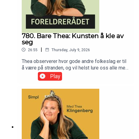
780. Bare Thea: Kunsten å kle av
seg
|
26:55
Thursday, July 9, 2026
Thea observerer hvor gode andre folkeslag er til
å være på stranden, og vil helst lure oss alle med
på en spansk fristrand i to uker (minst), for
Play
folkehelsens skyld.