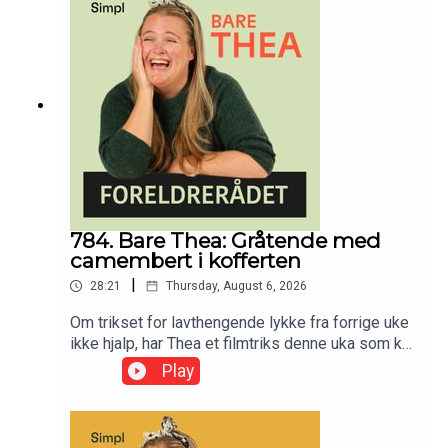
784. Bare Thea: Gråtende med
camembert i kofferten
|
28:21
Thursday, August 6, 2026
Om trikset for lavthengende lykke fra forrige uke
ikke hjalp, har Thea et filmtriks denne uka som kan
funke. Og IKKE avlys sommeren før den faktisk er
Play
over!