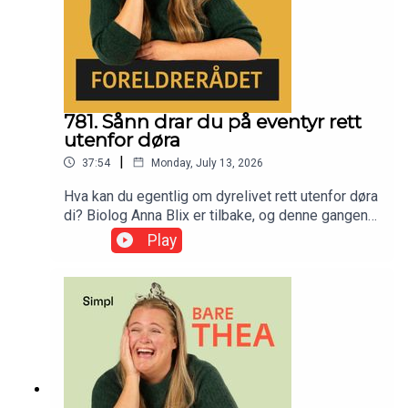
781. Sånn drar du på eventyr rett
utenfor døra
|
37:54
Monday, July 13, 2026
Hva kan du egentlig om dyrelivet rett utenfor døra
di? Biolog Anna Blix er tilbake, og denne gangen
tar hun oss med på et gratis sommereventyr, rett
Play
utenfor døra di. Vi snakker om meitemarker som
besøker hverandre, fugler med hukommelse og
det morsomme livet som venter i fjæra. Ingen
insekter i Norge er farlige, så ingen unnskyldning
her! Ta med ungene, grav i jorda og bli overbevist
om at du faktisk ikke trenger å dra til syden for å
skape eventyr for ungene dine.