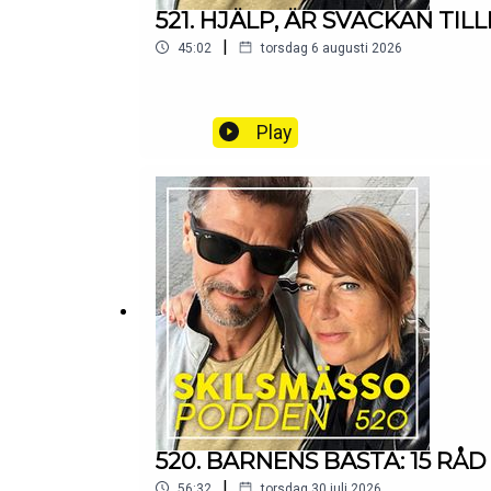
521. HJÄLP, ÄR SVACKAN TIL
|
45:02
torsdag 6 augusti 2026
Play
520. BARNENS BÄSTA: 15 RÅ
|
56:32
torsdag 30 juli 2026