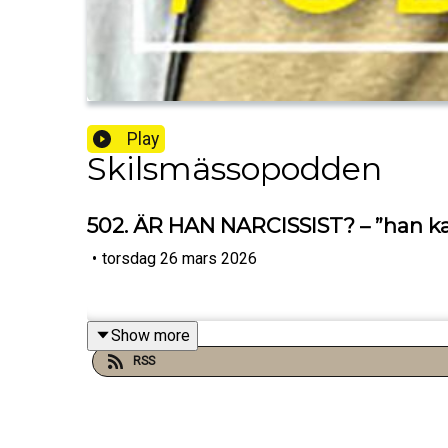
Play
Skilsmässopodden
502. ÄR HAN NARCISSIST? – ”han kast
•
torsdag 26 mars 2026
Show more
RSS