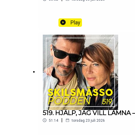
Play
519. HJÄLP, JAG VILL LÄMNA – m
|
51:14
torsdag 23 juli 2026