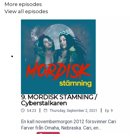
nu kör vi der kleine prieste
More episodes
View all episodes
9. MORDISK STÄMNING /
Cyberstalkaren
|
|
54:23
Thursday, September 2, 2021
Ep.
9
En kall novembermorgon 2012 försvinner Cari
Farver från Omaha, Nebraska. Cari, en