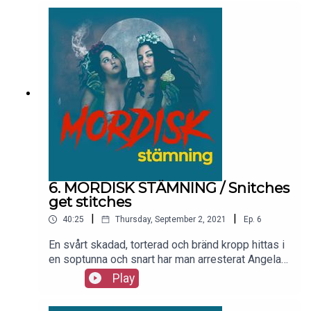
Heather till en vampyr. Om sex timmar kommer
Rod försegla deras öde för alltid.
6. MORDISK STÄMNING / Snitches
get stitches
|
|
40:25
Thursday, September 2, 2021
Ep.
6
En svårt skadad, torterad och bränd kropp hittas i
en soptunna och snart har man arresterat Angela
Simpson. Men det blir bara märkligare och
Play
märkligare ju längre in i berättelsen vi kommer.
Varför mördades han? Vad för slags person är