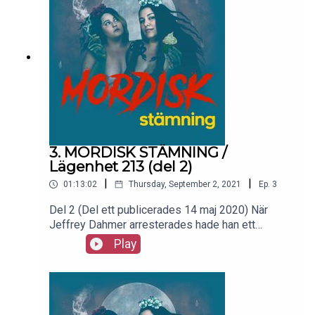
3. MORDISK STÄMNING /
Lägenhet 213 (del 2)
|
|
01:13:02
Thursday, September 2, 2021
Ep.
3
Del 2 (Del ett publicerades 14 maj 2020) När
Jeffrey Dahmer arresterades hade han ett
avhugget huvud i kylskåpet. Polisen upptäcker
Play
snart att den tysta, timida mannen under flera år
levt i en orgie av blod och döda kroppar. Man
hittar fotografier, skallar, kroppsdelar och en stor
tunna med syra. Jeffrey Dahmer är kanske en av
de mest profilerade seriemördarna i vår moderna