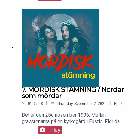
kronor sa hon obegripligt nog: "ja".
7. MORDISK STÄMNING / Nördar
som mördar
|
|
01:09:08
Thursday, September 2, 2021
Ep.
7
Det är den 25e november 1996. Mellan
gravstenarna på en kyrkogård i Eustis, Florida
dricker Rod Ferrell och Heather Wendorf
Play
varandras blod i en ceremoni som ska göra