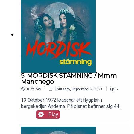
mördaren? Galen eller kalkylerande med ett
budskap? Detta vill ni inte missa och jag vill inte
spoila mer än så!
5. MORDISK STÄMNING / Mmm
Manchego
|
|
01:21:49
Thursday, September 2, 2021
Ep.
5
13 Oktober 1972 kraschar ett flygplan i
bergskedjan Anderna. På planet befinner sig 44
personer, rugbyspelare från Uruguay, men bara 16
Play
ska klara sig. Och vi vet alla varför just de
överlevde men den här podden ska inte bara
berätta vad som hände som alla andra poddar