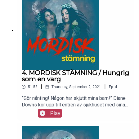
gjort, för nu med Natashjas sjuka specialintresse
som hjälp djupdyker vi ner i de detaljer som all
media medvetet utelämnat. Det är nämligen värre
än vad du trott.
4. MORDISK STÄMNING / Hungrig
som en varg
|
|
51:53
Thursday, September 2, 2021
Ep.
4
”Gör nånting! Någon har skjutit mina barn!” Diane
Downs kör upp till entrén av sjukhuset med sina
tre svårt skadade barn i baksätet. Så börjar en
Play
berättelse om ett otänkbart brott som skulle visa
sig vara värre än man kunnat föreställa sig.