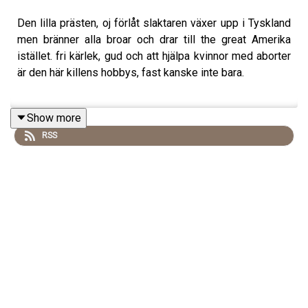
Den lilla prästen, oj förlåt slaktaren växer upp i Tyskland
men bränner alla broar och drar till the great Amerika
istället. fri kärlek, gud och att hjälpa kvinnor med aborter
är den här killens hobbys, fast kanske inte bara.
Show more
i september för 107 år sedan hittas en halv torso i
RSS
huddsonfloden som rinner mellan New York och New
Jersey och det blir starten på en one of a kind
mordutredning.
vi får reda på vad en alienist är, hur man säger hummer på
engelska (spoliler det är inte hummer med engelsk
dialekt) och vet ni föresten att det finns något som heter
shistsstenar?