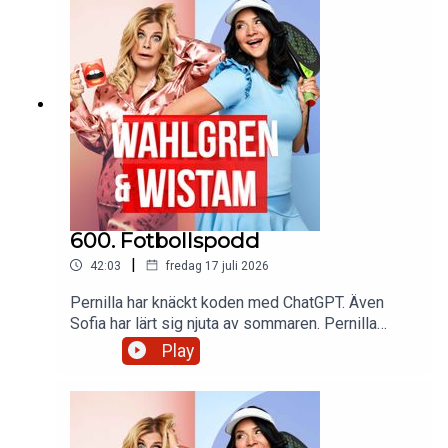
600. Fotbollspodd
|
42:03
fredag 17 juli 2026
Pernilla har knäckt koden med ChatGPT. Även
Sofia har lärt sig njuta av sommaren. Pernilla
skavmaxar med lite tandvärk och Sofias algoritm
Play
visar Haaland i alla dess former. En kille säljer
bröllopsskräp och en annan hårtussar. Är detta ett
sätt att finansiera Perillas väskor? Och så en
outgiven duett med Micael Jackson och Freddie