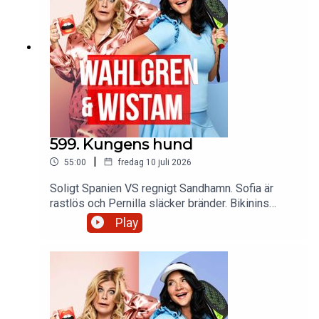
Mercery.
599. Kungens hund
|
55:00
fredag 10 juli 2026
Soligt Spanien VS regnigt Sandhamn. Sofia är
rastlös och Pernilla släcker bränder. Bikinins
historia och insomningstabletter vid fel tillfälle.
Play
Skulle Roxette funnits utan Pernilla? Och vi
Faghags får en låt. Och 5-5-5 regeln som kan
rädda semestern.