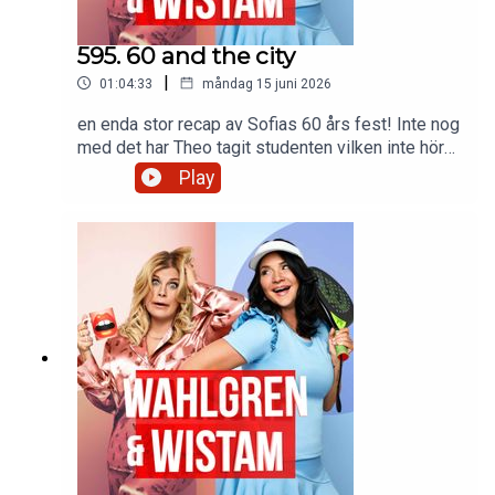
595. 60 and the city
|
01:04:33
måndag 15 juni 2026
en enda stor recap av Sofias 60 års fest! Inte nog
med det har Theo tagit studenten vilken inte hör
till vanligheten hos familjen Wahlgren Ingrosso.
Play