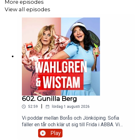
More episodes
View all episodes
602. Gunilla Berg
|
52:59
lördag 1 augusti 2026
Vi poddar mellan Borås och Jönköping. Sofia
fäller en tår och klär ut sig till Frida i ABBA. Vi
skickar hat på homofober. Kommer vi få se Sofia
Play
på BDSM klubb. Har vi väckt en björn som sover?