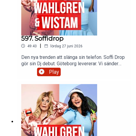
597. Soffidrop
|
49:43
lördag 27 juni 2026
Den nya trenden att slänga sin telefon. Soffi Drop
gör sin Dj debut. Göteborg levererar. Vi sänder
pappa Hans en tanke på 89-års dagen. Sofia får
Play
en lysande present. Föräldraskap i generationer.
Och frånvarande pappor. Fotbollsfeber och Kid
släpper ny låt!