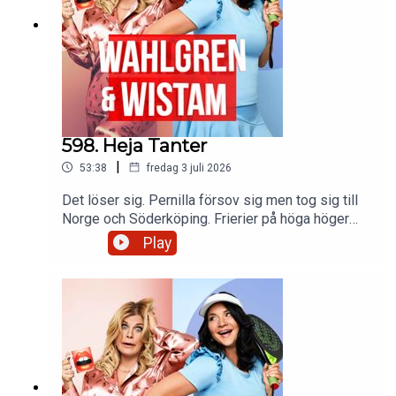
598. Heja Tanter
|
53:38
fredag 3 juli 2026
Det löser sig. Pernilla försov sig men tog sig till
Norge och Söderköping. Frierier på höga höger
och djupa vatten. Ett litet bröllop som blev stort.
Play
Och en baguette blir som blir kidnappad.