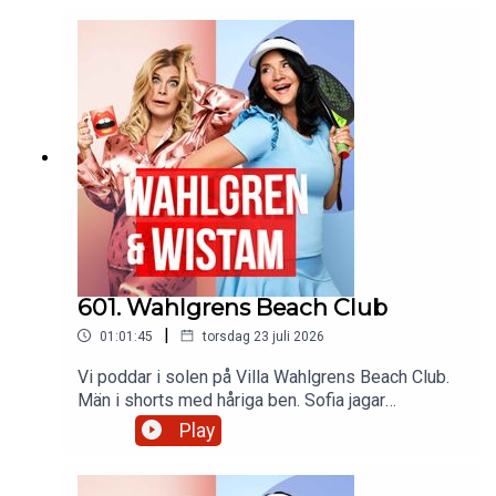
Bianca brottas med en vagel. Vi överväger att
skjuta upp vår aska i fyrverkerier. Pernilla har haft
en syskon reunion och har köpt ett fiskespö. Och
glöm inte dansa alla queens!
601. Wahlgrens Beach Club
|
01:01:45
torsdag 23 juli 2026
Vi poddar i solen på Villa Wahlgrens Beach Club.
Män i shorts med håriga ben. Sofia jagar
Pokemon och Pernilla öppnar en
Play
tandläkarmottagning i Örebro. VM-gräsmattan är
till salu. Pernilla hänger med Cat Stevens och
hans syssling och Sofia blir stoppad av polisen.