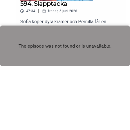
594. Slapptacka
|
47:34
fredag 5 juni 2026
Sofia köper dyra krämer och Pernilla får en
hyllning av sitt ex. Det blir kiss i badvattnet och
några kor betar på Sveriges soligaste
Play
kvadratmeter. Vi tant-fasar över elsparkcyklarna
och preppar och peppar inför stora fester.
Copyright
Acast
Hosted with ❤️ by
Acast