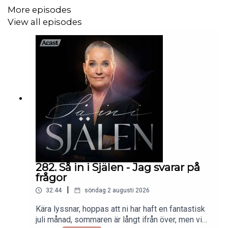
More episodes
View all episodes
Få reklamfria avsnitt tidigare på Supercast:
https://sainisjalen.supercast.com
Producerat av Silverdrake Förlag
www.silverdrakeforlag.se
Redaktör: Marcus Tigerdraake
marcus@silverdrakeforlag.se
282. Så in i Själen - Jag svarar på
frågor
|
32:44
söndag 2 augusti 2026
Klipp: Victoria Tigerdraake
Kära lyssnar, hoppas att ni har haft en fantastisk
victoria.tigerdraake@gmail.com
juli månad, sommaren är långt ifrån över, men vi