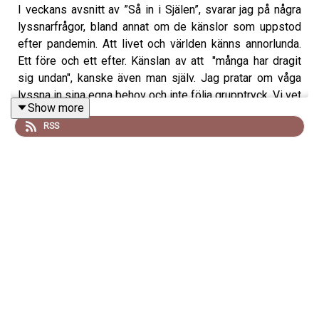
I veckans avsnitt av ”Så in i Själen”, svarar jag på några
lyssnarfrågor, bland annat om de känslor som uppstod
efter pandemin. Att livet och världen känns annorlunda.
Ett före och ett efter. Känslan av att "många har dragit
sig undan", kanske även man själv. Jag pratar om våga
lyssna in sina egna behov och inte följa grupptryck. Vi vet
Show more
alla själva vad som är bäst för oss, viktigt att respektera
RSS
det.
Många uttrycker en längtan ut i naturen, av att få leva mer
äkta och genuint. Att känslan av att känna sig felplacerat
och längtan efter att sväva ut till någon annan plats på
jorden, men att modet saknas. Jag kan känna igen mig
idet. Hur finner man modet!? Jag reflekterar också lite
över påsken som högtid, vad den symboliserar. Och
berättar kort om kommande avsnitt. Två avsnitt med
Micke, från Forntida Astronauter, som släpps den 6:e och
13:e april. Varmt välkomna till ”Så in i Själen”.