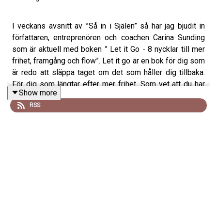
I veckans avsnitt av ”Så in i Själen” så har jag bjudit in
författaren, entreprenören och coachen Carina Sunding
som är aktuell med boken ” Let it Go - 8 nycklar till mer
frihet, framgång och flow”. Let it go är en bok för dig som
är redo att släppa taget om det som håller dig tillbaka.
För dig som längtar efter mer frihet. Som vet att du har
Show more
mer att ge och vill hitta din grej. Åtta mentala metoder för
RSS
dig som vill lyfta fram mer av din potential, för dig som
vill tänka och drömma större, som vill släppa kampen och
kontrollen och leva livet mer fullt ut.
Carina Sunding
har
arbetat med personlig utveckling i över 20 år och driver
”Make it happen” podden för att inspirera kvinnor att
starta och lyckas med sin business . Hon har själv kastat
sig ut och utmanat sina egna rädslor gång på gång trots
panikångest och stora tvivel. Som att säga upp sig utan
att ha ett jobb, driva eget utan lön, och besegrat rädslor
stora som berg. Ingen ska behöva känna att livet