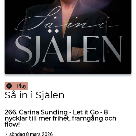
Play
Så in i Själen
266. Carina Sunding - Let it Go - 8
nycklar till mer frihet, framgång och
flow!
•
söndag 8 mars 2026